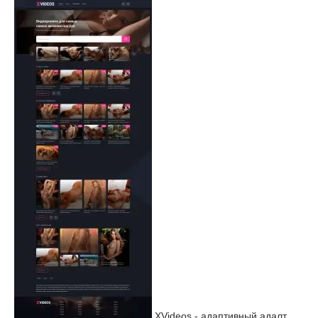
XVideos - адаптивный адалт