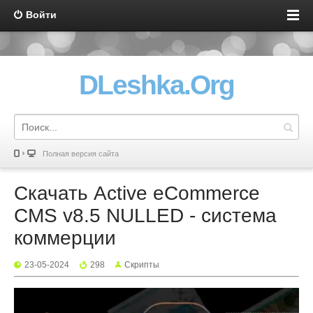
Войти
DLeshka.Org
Полная версия сайта
Скачать Active eCommerce
CMS v8.5 NULLED - система
коммерции
23-05-2024
298
Скрипты