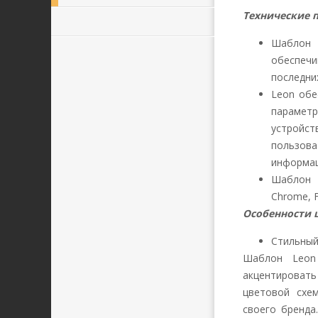
Технические 
Шаблон и
обеспечи
последни
Leon обе
парамет
устройс
пользова
информац
Шаблон 
Chrome, Fi
Особенности 
Стильный
Шаблон Leon
акцентировать
цветовой схе
своего бренда