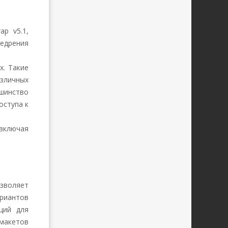
p v5.1,
недрения
x. Такие
зличных
шинство
оступа к
включая
зволяет
ариантов
щий для
 макетов