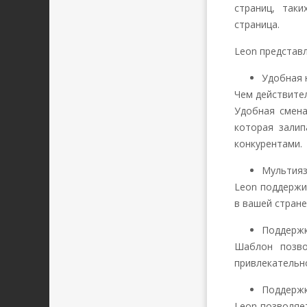
страниц, таки
страница.
Leon представл
Удобная 
Чем действител
Удобная смена
которая залип
конкурентами.
Мультия
Leon поддержи
в вашей стране
Поддержк
Шаблон позво
привлекательн
Поддержк
Leon позволяе