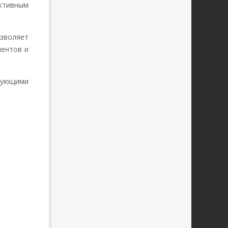
ктивным
зволяет
иентов и
дующими