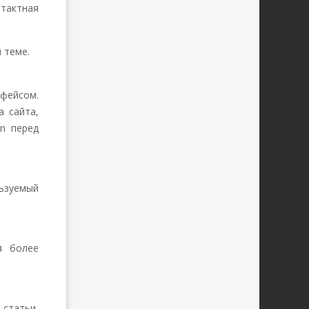
тактная
й теме.
рфейсом.
 сайта,
n перед
льзуемый
я более
 статьи,