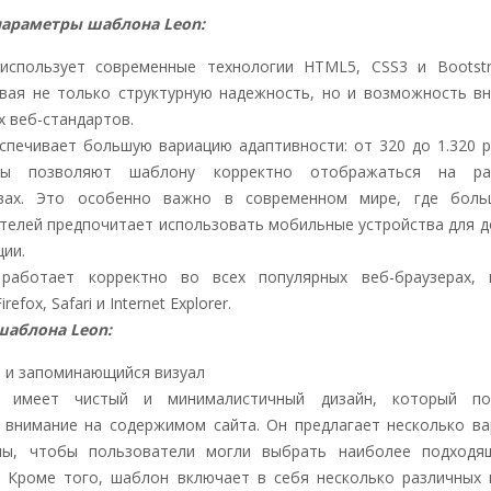
параметры шаблона Leon:
спользует современные технологии HTML5, CSS3 и Bootstra
вая не только структурную надежность, но и возможность в
х веб-стандартов.
спечивает большую вариацию адаптивности: от 320 до 1.320 p
ры позволяют шаблону корректно отображаться на ра
твах. Это особенно важно в современном мире, где боль
телей предпочитает использовать мобильные устройства для д
ии.
работает корректно во всех популярных веб-браузерах, 
refox, Safari и Internet Explorer.
шаблона Leon:
 и запоминающийся визуал
 имеет чистый и минималистичный дизайн, который по
 внимание на содержимом сайта. Он предлагает несколько в
мы, чтобы пользователи могли выбрать наиболее подходя
. Кроме того, шаблон включает в себя несколько различных