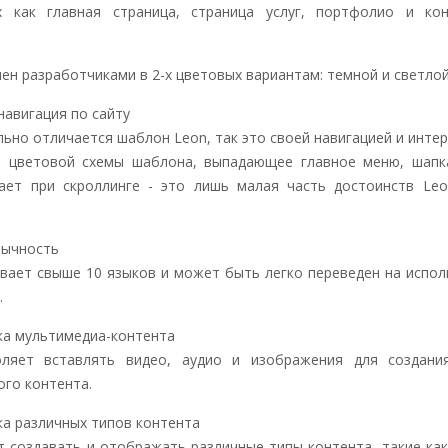
х как главная страница, страница услуг, портфолио и кон
ен разработчиками в 2-х цветовых вариантам: темной и светло
навигация по сайту
ьно отличается шаблон Leon, так это своей навигацией и инте
 цветовой схемы шаблона, выпадающее главное меню, шапка
ает при скроллинге - это лишь малая часть достоинств Leo
зычность
вает свыше 10 языков и может быть легко переведен на испо
.
а мультимедиа-контента
ляет вставлять видео, аудио и изображения для создани
ого контента.
а различных типов контента
т создавать и отображать различные типы контента, такие как