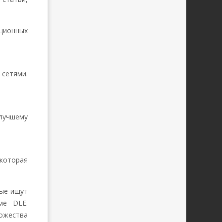
ционных
 сетями.
лучшему
 которая
рые ищут
ме DLE.
ожества