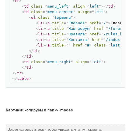
<
tr
>
<
td
class
=
"
menu_left
"
align
=
"
left
"
>
</
td
>
<
td
class
=
"
menu_center
"
align
=
"
left
"
>
<
ul
class
=
"
topmenu
"
>
<
li
>
<
a
title
=
"
Главная
"
href
=
"
/
"
>
Главная
<
<
li
>
<
a
title
=
"
Наш форум
"
href
=
"
/forum
"
>
Н
<
li
>
<
a
title
=
"
Правила
"
href
=
"
/rules.html
<
li
>
<
a
title
=
"
Контакты
"
href
=
"
/index.php
<
li
>
<
a
title
=
"
"
href
=
"
#
"
class
=
"
last_ite
</
ul
>
</
td
>
<
td
class
=
"
menu_right
"
align
=
"
left
"
>
</
td
>
</
tr
>
</
table
>
Картинки копируем в папку images
Зарегистрируйтесь чтобы увидеть что тут скрыто.