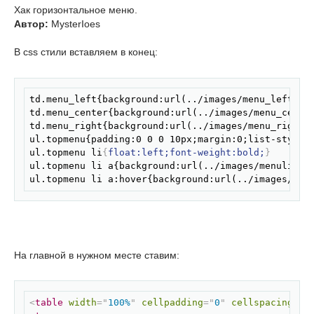
Хак горизонтальное меню.
Автор:
MysterIoes
В css стили вставляем в конец:
Скопировать
td.menu_left{background:url(../images/menu_left.gif
td.menu_center{background:url(../images/menu_center
td.menu_right{background:url(../images/menu_right.g
ul.topmenu{padding:0 0 0 10px;margin:0;list-style:n
ul.topmenu li
{
float:left;font-weight:bold;
}
ul.topmenu li a{background:url(../images/menuli.gif
ul.topmenu li a:hover{background:url(../images/men
На главной в нужном месте ставим:
Скопировать
<
table
width
=
"
100%
"
cellpadding
=
"
0
"
cellspacing
=
"
0