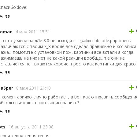
Спасибо :love:
+
roman
4 мая 2011 15:51
что то у меня на дЛе 8.0 не выходит ... файлы bbcode.php очень
различаются с твоим х_Х вроде все сделал правильно и ксс вписа
лажа... помогите с установкой пож, картинки все встали а когда
нажимаешь на них нет не какой реакции вообще.. т.е они не
вставляется не тыкаются короче, просто как картинки для красо
+
caSper
8 мая 2011 21:10
в коментарияхотлично работает, а вот как отправить сообщени
ббкоды сьежают в низ..как исправить?
+
bts
16 августа 2011 23:08
херня херня херня херня