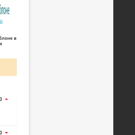
блоне в
а
-
0
-
0