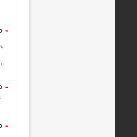
-
0
л,
ты
-
0
е
-
0