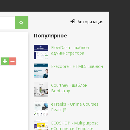
Авторизация
Популярное
FlowDash - шаблон
администратора
Execoore - HTML5 шаблон
Courtney - шаблон
Bootstrap
eTreeks - Online Courses
React JS
ECOSHOP - Multipurpose
eCommerce Template