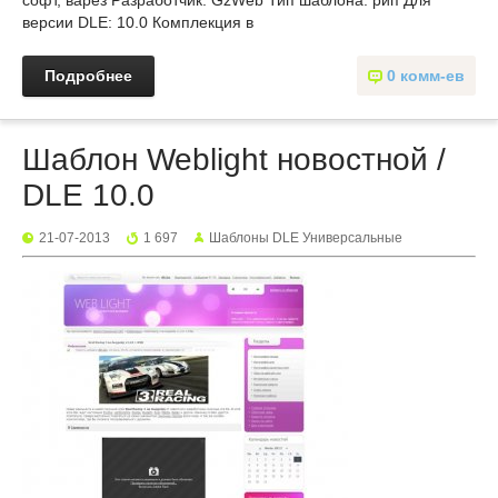
софт, варез Разработчик: GzWeb Тип шаблона: рип Для
версии DLE: 10.0 Комплекция в
Подробнее
0 комм-ев
Шаблон Weblight новостной /
DLE 10.0
21-07-2013
1 697
Шаблоны DLE Универсальные