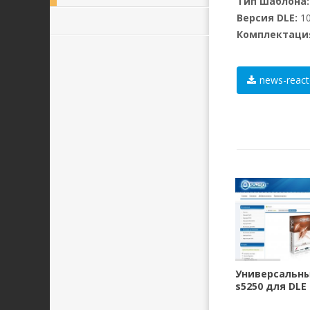
Тип шаблона:
Версия DLE:
10
Комплектаци
news-react
Универсальн
s5250 для DLE 