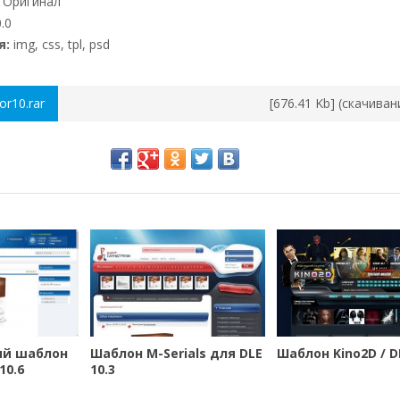
Оригинал
.0
я:
img, css, tpl, psd
or10.rar
[676.41 Kb] (cкачиван
ый шаблон
Шаблон M-Serials для DLE
Шаблон Kino2D / DL
10.6
10.3