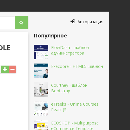
Авторизация
Популярное
DLE
FlowDash - шаблон
администратора
Execoore - HTML5 шаблон
Courtney - шаблон
Bootstrap
eTreeks - Online Courses
React JS
ECOSHOP - Multipurpose
eCommerce Template