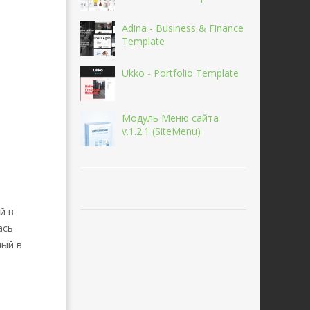
Adina - Business & Finance
Template
Ukko - Portfolio Template
Модуль Меню сайта
v.1.2.1 (SiteMenu)
й в
ась
ный в