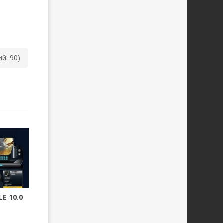
ий: 90)
E 10.0