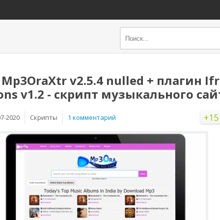
Mp3OraXtr v2.5.4 nulled + плагин If
ons v1.2 - скрипт музыкального сай
+15
07-2020
Скрипты
1 комментарий