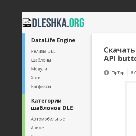
DataLife Engine
Скачать 
Релизы DLE
API butt
Шаблоны
Модули
TipTop
8-
Хаки
Багфиксы
Категории
шаблонов DLE
Автомобильные
Аниме