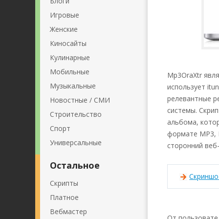
Блоги
Игровые
Женские
Киносайты
Кулинарные
Мобильные
Mp3OraXtr явл
Музыкальные
использует itu
релевантные ре
Новостные / СМИ
системы. Скрип
Строительство
альбома, кото
Спорт
формате MP3, M
Универсальные
сторонний веб-
Остальное
Скринш
Скрипты
Платное
Вебмастер
От пользовател