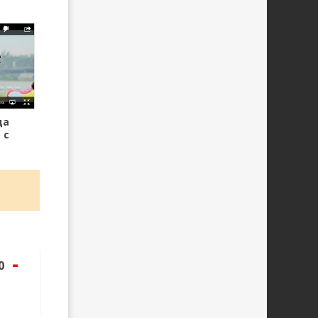
да
 с
ицах
-
0