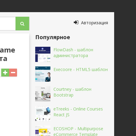
Авторизация
Популярное
rame
FlowDash - шаблон
администратора
та
Execoore - HTML5 шаблон
Courtney - шаблон
Bootstrap
eTreeks - Online Courses
React JS
ECOSHOP - Multipurpose
eCommerce Template