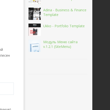
Adina - Business & Finance
Template
Ukko - Portfolio Template
Модуль Меню сайта
v.1.2.1 (SiteMenu)
ой
 песен
лучше).