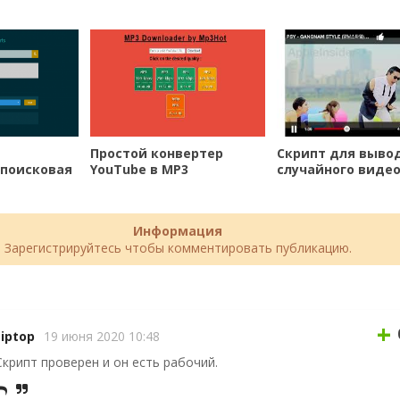
Простой конвертер
Скрипт для выво
 поисковая
YouTube в MP3
случайного видео
втомате
YouTube на стран
DLE.
Информация
Зарегистрируйтесь чтобы комментировать публикацию.
+
tiptop
19 июня 2020 10:48
Скрипт проверен и он есть рабочий.