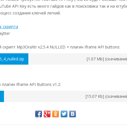
uTube API Key есть много гайдов как в поисковика так и на ютубе
роцесс создания ключей легкий.
к скрипта
aytter
 скрипт Mp3OraXtr v2.5.4 NULLED + плагин Iframe API buttons:
_4_nulled.zip
[1.07 Mb] (cкачивани
плагин Iframe API Buttons v1.2:
[15.07 Kb] (cкачивани