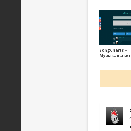
SongCharts -
Музыкальная
система на а