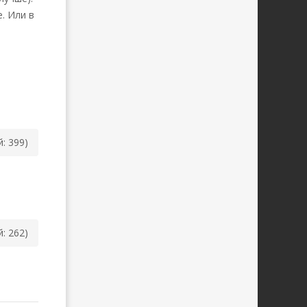
. Или в
й: 399)
й: 262)