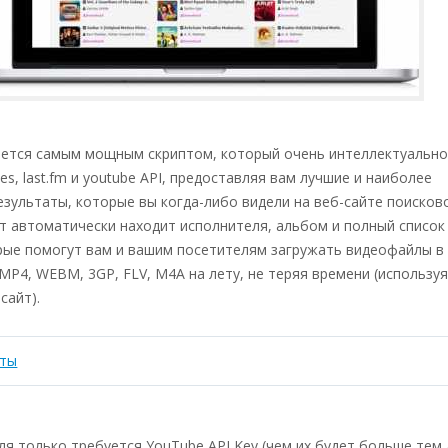
яется самым мощным скриптом, который очень интеллектуально
nes, last.fm и youtube API, предоставляя вам лучшие и наиболее
зультаты, которые вы когда-либо видели на веб-сайте поисков
т автоматически находит исполнителя, альбом и полный список
рые помогут вам и вашим посетителям загружать видеофайлы в
P4, WEBM, 3GP, FLV, M4A на лету, не теряя времени (используя
сайт).
оты
я только требуется YouTube API Key (чем их будет больше тем 