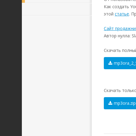
Как создать Yo
этой
статье
. П
Сайт продажни
Автор нулла: Sl
Скачать полный
mp3ora_2_5
Скачать только 
mp3ora.zip