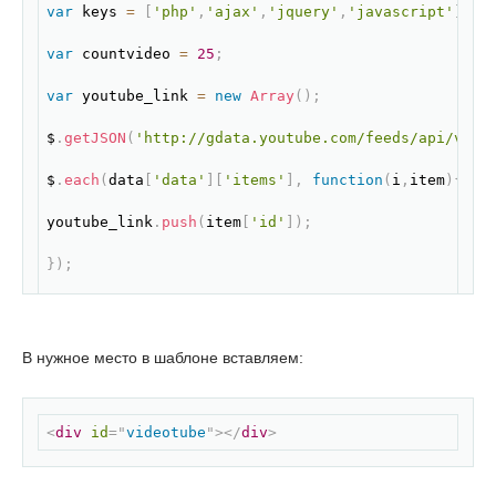
var
 keys 
=
[
'php'
,
'ajax'
,
'jquery'
,
'javascript'
]
;
var
 countvideo 
=
25
;
var
 youtube_link 
=
new
Array
(
)
;
$
.
getJSON
(
'http://gdata.youtube.com/feeds/api/vide
$
.
each
(
data
[
'data'
]
[
'items'
]
,
function
(
i
,
item
)
{
youtube_link
.
push
(
item
[
'id'
]
)
;
}
)
;
$
(
'#videotube'
)
.
html
(
'<iframe width="315" height="
}
)
;
В нужное место в шаблоне вставляем:
}
)
;
Скопировать
<
div
id
=
"
videotube
"
>
</
div
>
</
script
>