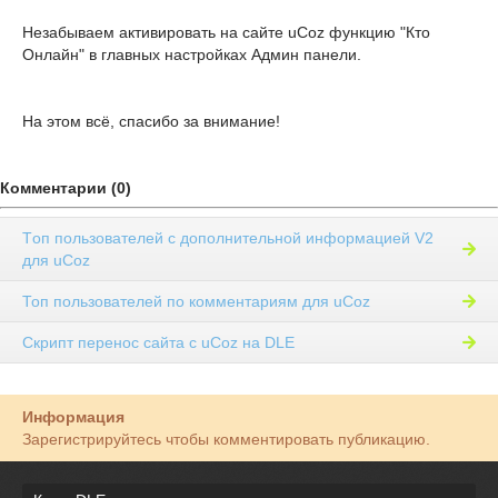
#onl2 {border-right: 1px solid #CAD3DA; border-left
Незабываем активировать на сайте uCoz функцию "Кто
#onl4 {border-left: 1px solid #CAD3DA;} 

Онлайн" в главных настройках Админ панели.
#tabs_online 
{
text-align:center;
}
На этом всё, спасибо за внимание!
.uo_ul{ 

  margin:0; 

  padding:0; 

  list-style:none; 

Комментарии (0)
} 

Tоп пользователей с дополнительной информацией V2
.uo_ul li { 

для uCoz
  display: inline; 

  margin: 0px 5px 0px 5px; 

Топ пользователей по комментариям для uCoz
} 

Cкрипт перенос сайта с uCoz на DLE
.uo_ul li a {  

  color:#666; 

  font-weight: bold;  

Информация
  padding: 5px 10px 5px 10px; 

  text-shadow: 1px 1px 1px #fff; 

Зарегистрируйтесь чтобы комментировать публикацию.
} 
