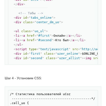
</
div
>
<!-- Табы -->
<
div
id
=
"
tabs_online
"
>
<
div
class
=
"
center_dm_uo
"
>
<
ul
class
=
"
uo_ul
"
>
<
li
>
<
a
href
=
"
#first
"
>
Онлайн
</
a
>
</
li
>
<
li
>
<
a
href
=
"
#second
"
>
Кто был
</
a
>
</
li
>
</
ul
>
<
script
type
=
"
text/javascript
"
src
=
"
http://activ
<
div
id
=
"
first
"
class
=
"
uzer_online
"
>
$ONLINE_USER
<
div
id
=
"
second
"
class
=
"
uzer_allist
"
>
<
img
src
=
"
h
</
div
>
</
div
>
<!-- /Табы -->
Шаг 4 - Установим CSS:
</
div
>
Скопировать
/* Статистика пользователей uCoz 

 ------------------------------------------*/ 

.cell_uo { 
