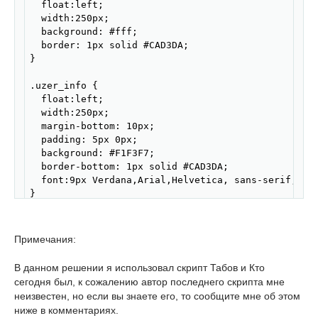
  float:left; 

  width:250px; 

  background: #fff;  

  border: 1px solid #CAD3DA; 

} 

.uzer_info { 

  float:left; 

  width:250px; 

  margin-bottom: 10px; 

  padding: 5px 0px;  

  background: #F1F3F7;  

  border-bottom: 1px solid #CAD3DA; 

  font:9px Verdana,Arial,Helvetica, sans-serif; tex
} 

#onl1, 

#onl2, 

Примечания:
#onl3, 

#onl4, 

В данном решении я использовал скрипт Табов и Кто
#onl1 b, 

сегодня был, к сожалению автор последнего скрипта мне
#onl2 b, 

неизвестен, но если вы знаете его, то сообщите мне об этом
#onl3 b, 

ниже в комментариях.
#onl4 b {float:left; width:61px; text-align:center;