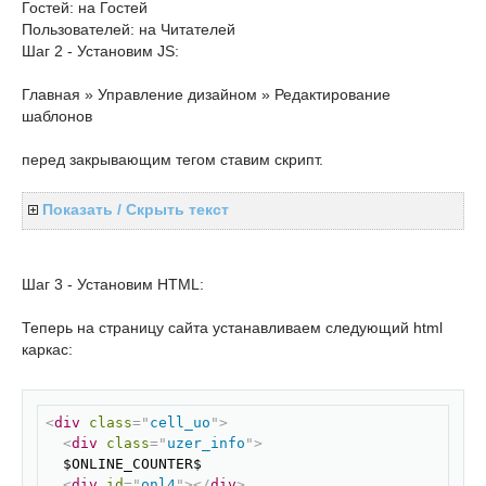
Гостей: на Гостей
Пользователей: на Читателей
Шаг 2 - Установим JS:
Главная » Управление дизайном » Редактирование
шаблонов
перед закрывающим тегом ставим скрипт.
Показать / Скрыть текст
Шаг 3 - Установим HTML:
Теперь на страницу сайта устанавливаем следующий html
каркас:
Скопировать
<
div
class
=
"
cell_uo
"
>
<
div
class
=
"
uzer_info
"
>
  $ONLINE_COUNTER$ 

<
div
id
=
"
onl4
"
>
</
div
>