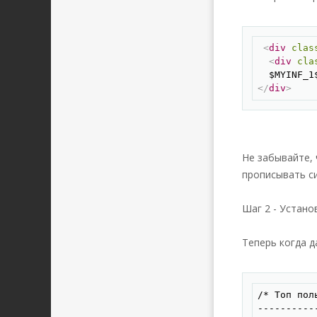
</
ul
>
</
div
>
</
div
>
</
div
>
<
div
clas
<
div
cla
</
div
>
Не забывайте,
прописывать си
Шаг 2 - Устано
Теперь когда д
/* Tоп пол
----------