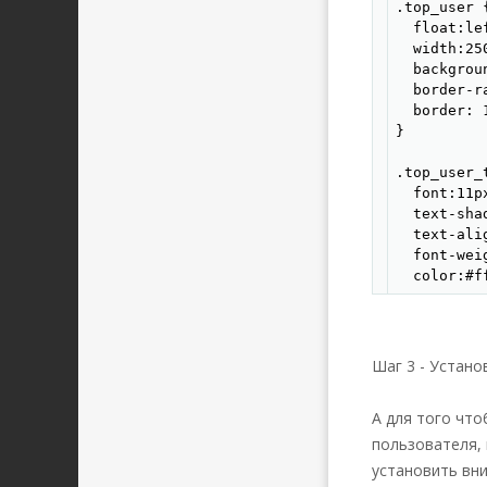
.top_user {
  float:lef
  width:250
  backgroun
  border-ra
  border: 
}

.top_user_t
  font:11p
  text-sha
  text-alig
  font-weig
  color:#ff
  float:lef
  width:232
  height:20
Шаг 3 - Установ
  backgroun
  margin: 
А для того чт
  padding:
пользователя, 
  border-r
установить вн
}
