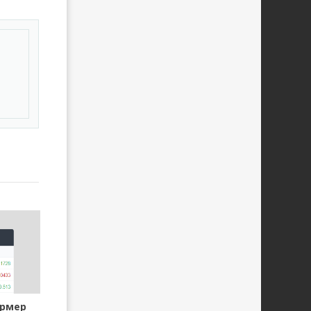
овать
ормер