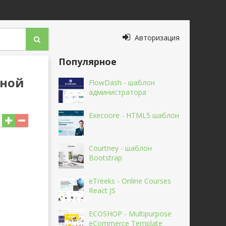
Авторизация
Популярное
ьной
FlowDash - шаблон
администратора
Execoore - HTML5 шаблон
Courtney - шаблон
Bootstrap
eTreeks - Online Courses
React JS
ECOSHOP - Multipurpose
eCommerce Template