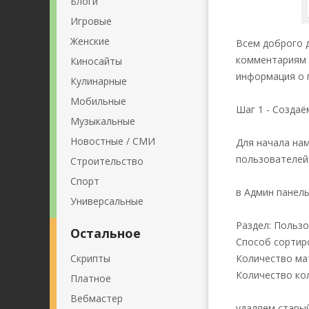
Блоги
Игровые
Женские
Всем доброго 
комментариям 
Киносайты
информация о п
Кулинарные
Мобильные
Шаг 1 - Создаё
Музыкальные
Новостные / СМИ
Для начала нам
пользователей,
Строительство
Спорт
в Админ панел
Универсальные
Раздел: Польз
Остальное
Способ сортир
Скрипты
Количество ма
Количество кол
Платное
Вебмастер
удаляем старый