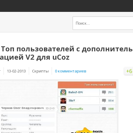
 Tоп пользователей с дополнител
цией V2 для uCoz
+6
r
13-02-2013
Скрипты
0 комментариев