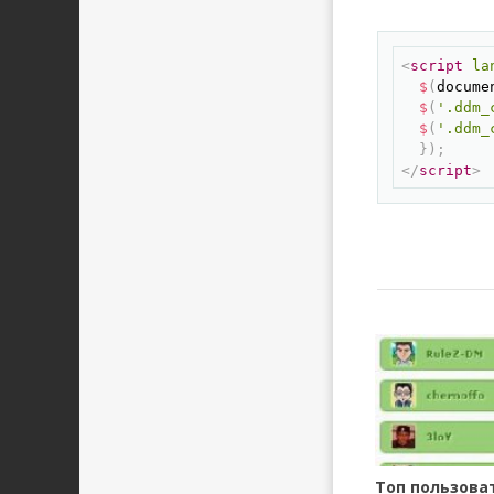
.ddm_top_us
  float:lef
<
script
la
  display:b
$
(
docume
  position:
$
(
'.ddm_
}

$
(
'.ddm_
}
)
;
.drop_top_u
</
script
>
  float:lef
  width:230
  font-weig
  height:25
  padding:
  border-b
}

.drop_top_u
  float:lef
  width:25p
  height:25
  margin-ri
}

Топ пользова