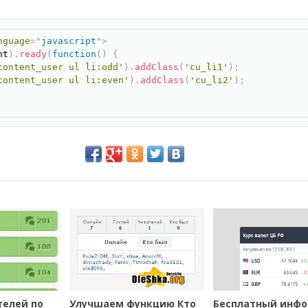
er {

Скопир
t;

nguage
=
"
javascript
"
>
lock;

nt
)
.
ready
(
function
(
)
{
relative;

content_user ul li:odd'
)
.
addClass
(
'cu_li1'
)
;
content_user ul li:even'
)
.
addClass
(
'cu_li2'
)
;
ser {

t;

px;

ht:700;  

px;

 5px 10px 5px 10px;  

ottom: 1px solid #CAD3DA;

ser img {  

t;

x;

px;

ght: 10px;

телей по
Улучшаем функцию Кто
Бесплатный инф