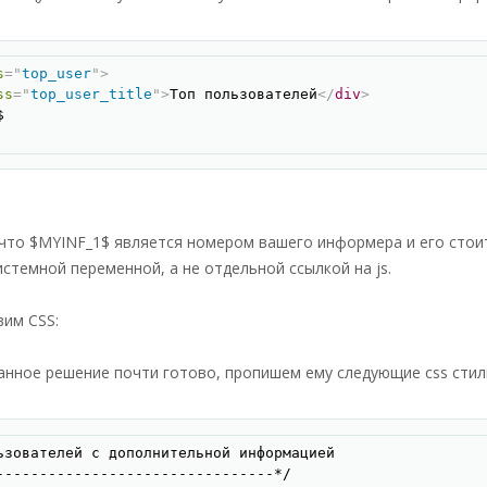
Скопир
s
=
"
top_user
"
>
ss
=
"
top_user_title
"
>
Топ пользователей
</
div
>
 что $MYINF_1$ является номером вашего информера и его стои
стемной переменной, а не отдельной ссылкой на js.
вим CSS:
анное решение почти готово, пропишем ему следующие css стил
Скопир
ьзователей с дополнительной информацией

--------------------------------*/
