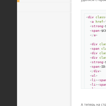
<
div
class
<
a
href
=
<
strong
>
<
span
>
$C
</
a
>
<
div
cla
<
span
cl
<
div
cla
<
div
cla
<
strong
>
<
span
>
ID
</
div
>
<
ul
>
<
li
>
<
spa
<
li
>
<
spa
<
li
>
<
spa
<
li
>
<
spa
<
li
>
<
spa
<
li
>
<
spa
А теперь на ст