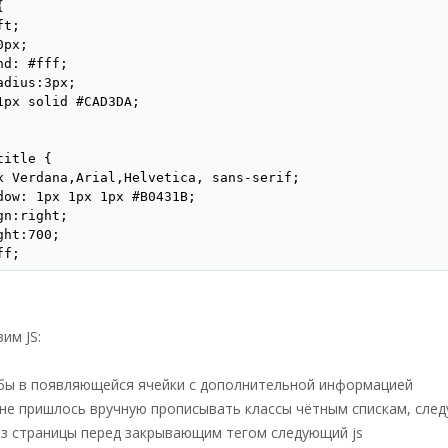


t;

px;

d: #fff;

dius:3px;

1px solid #CAD3DA;

itle {

x Verdana,Arial,Helvetica, sans-serif;

dow: 1px 1px 1px #B0431B;

n:right;

ht:700;  

f;

t;

px;

px;

им JS:
d:#e77e57;

-1px -1px 0px -1px;  

обы в появляющейся ячейки с дополнительной информацией
 7px 10px 3px 10px;  

не пришлось вручную прописывать классы чётным спискам, след
adius:3px 3px 0px 0px;

из страницы перед закрывающим тегом следующий js