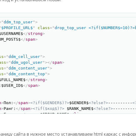
Скопир
=
"
ddm_top_user
"
>
"
$PROFILE_URL$
"
class
=
"
drop_top_user <?if($NUMBER$=10)?>
$USERNAME$
</
strong
>
OM_POSTS$
</
span
>
ss
=
"
ddm_cell_user
"
>
ass
=
"
ddm_ugol_user
"
>
</
span
>
ss
=
"
ddm_content_user
"
>
ss
=
"
ddm_content_top
"
>
$FULL_NAME$
</
strong
>
:$USER_ID$
</
span
>
n
>
Пол:
</
span
>
<?if($GENDER$)?>
$GENDER$
<?else?>
----------
<
n
>
Ранг:
</
span
>
<?if($код$)?>
 $RANK_NAME$
<?else?>
---------
n
>
Группа:
</
span
>
 $GROUP_NAME$
</
li
>
n
>
Репутация:
</
span
>
 $REPUTATION$
</
li
>
n
>
Комментариев:
</
span
>
 $COM_POSTS$
</
li
>
n
>
Зарегистрирован:
</
span
>
 $REG_DATE$
</
li
>
раницу сайта в нужное место устанавливаем html каркас с инфор