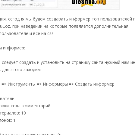
дня, сегодня мы будем создавать информер топ пользователей 
uCoz, при наведении на которые появляется дополнительная
ользователе и всё на css
м информер:
 следует создать и установить на страницу сайта нужный нам 
 для этого заходим
ь => Инструменты => Информеры => Создать информер
ователи
овки: колл. комментарий
териалов: 10
онок: 1
 код и устанавливаем новый: