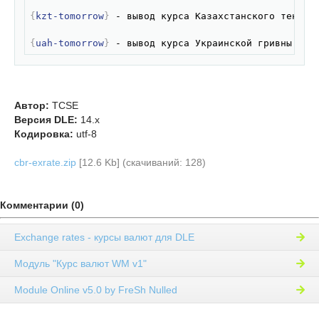
{
kzt-tomorrow
}
 - вывод курса Казахстанского тенге н
{
uah-tomorrow
}
 - вывод курса Украинской гривны на 
Автор:
TCSE
Версия DLE:
14.x
Кодировка:
utf-8
cbr-exrate.zip
[12.6 Kb] (cкачиваний: 128)
Комментарии (0)
Exchange rates - курсы валют для DLE
Модуль "Курс валют WM v1"
Module Online v5.0 by FreSh Nulled