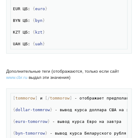
EUR ЦБ: 
{
euro
}
BYN ЦБ: 
{
byn
}
KZT ЦБ: 
{
kzt
}
UAH ЦБ: 
{
uah
}
Дополнительные теги (отображаются, только если сайт
www.cbr.ru
выдал эти значения)
Скопировать
[
tommorow
]
 и 
[/
tommorow
]
 - отображает предполагаемы
{
dollar-tommrow
}
 - вывод курса доллара США на завтр
{
euro-tomorrow
}
 - вывод курса Евро на завтра

{
byn-tomorrow
}
 - вывод курса Беларуского рубля на з