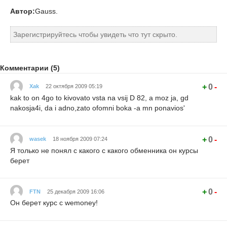
Автор:
Gauss.
Зарегистрируйтесь чтобы увидеть что тут скрыто.
Комментарии (5)
+
0
-
Xak
22 октября 2009 05:19
kak to on 4go to kivovato vsta na vsij D 82, a moz ja, gd
nakosja4i, da i adno,zato ofomni boka -a mn ponavios'
+
0
-
wasek
18 ноября 2009 07:24
Я только не понял с какого с какого обменника он курсы
берет
+
0
-
FTN
25 декабря 2009 16:06
Он берет курс с wemoney!