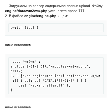
1. Загружаем на сервер содержимое паппки upload. Файлу
engine/data/wm2wm.php
установите права
777
.
2. В файле
engine/engine.php
ищем:
Скопировать
switch ($do) { 
ниже вставляем:
Скопировать
 case "wm2wm" :

include ENGINE_DIR.'/modules/wm2wm.php';

break; 

3. В файле engine/modules/functions.php ищем: 

 if( ! defined( 'DATALIFEENGINE' ) ) {

    die( "Hacking attempt!" );

} 
ниже вставляем: