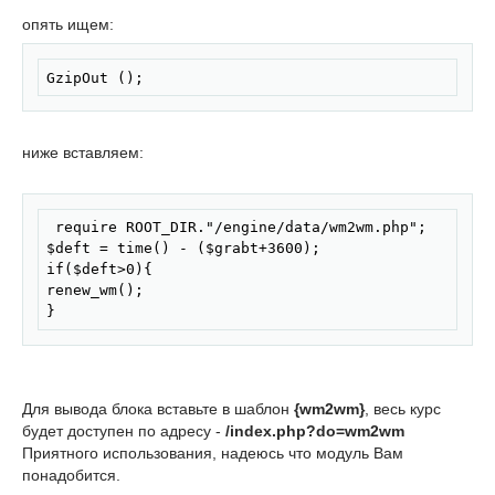
fclose($fp);

опять ищем:
} 
Скопировать
GzipOut ();
ниже вставляем:
Скопировать
 require ROOT_DIR."/engine/data/wm2wm.php";

$deft = time() - ($grabt+3600);

if($deft>0){

renew_wm();

} 
Для вывода блока вставьте в шаблон
{wm2wm}
, весь курс
будет доступен по адресу -
/index.php?do=wm2wm
Приятного использования, надеюсь что модуль Вам
понадобится.