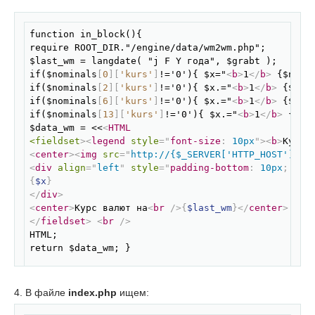
Скопировать
function in_block(){

require ROOT_DIR."/engine/data/wm2wm.php";

$last_wm = langdate( "j F Y года", $grabt );

if($nominals
[
0
]
[
'kurs'
]
!='0'){ $x="
<
b
>
1
</
b
>
 {$nomi
if($nominals
[
2
]
[
'kurs'
]
!='0'){ $x.="
<
b
>
1
</
b
>
 {$nom
if($nominals
[
6
]
[
'kurs'
]
!='0'){ $x.="
<
b
>
1
</
b
>
 {$nom
if($nominals
[
13
]
[
'kurs'
]
!='0'){ $x.="
<
b
>
1
</
b
>
 {$no
$data_wm = <<
<
HTML
<fieldset
>
<
legend
style
=
"
font-size
:
 10px
"
>
<
b
>
Курс 
<
center
>
<
img
src
=
"
http://{$_SERVER['HTTP_HOST']}/e
<
div
align
=
"
left
"
style
=
"
padding-bottom
:
 10px
;
pad
{
$x
}
</
div
>
<
center
>
Курс валют на
<
br
/>
{
$last_wm
}
</
center
>
</
fieldset
>
<
br
/>
HTML;

return $data_wm; }

function renew_wm(){

$need_file = 'wm2wm.txt';

4. В файле
index.php
ищем:
$url = "http://cmska.org.ua/grabbers/".$need_file;

Скопировать
  $ch=curl_init($url);
