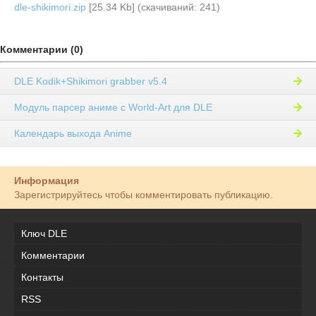
dle-shikimori.zip
[25.34 Kb] (cкачиваний: 241)
Комментарии (0)
DLE Kodik+Shikimori grabber v5.4
Модуль парсер аниме с World-Art для DLE
Календарь выхода Anime
Информация
Зарегистрируйтесь чтобы комментировать публикацию.
Ключ DLE
Комментарии
Контакты
RSS