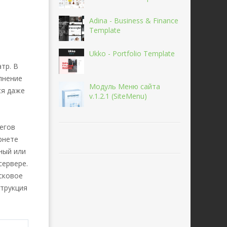
Adina - Business & Finance
Template
Ukko - Portfolio Template
тр. В
лнение
Модуль Меню сайта
ся даже
v.1.2.1 (SiteMenu)
тегов
рнете
ный или
сервере.
сковое
струкция