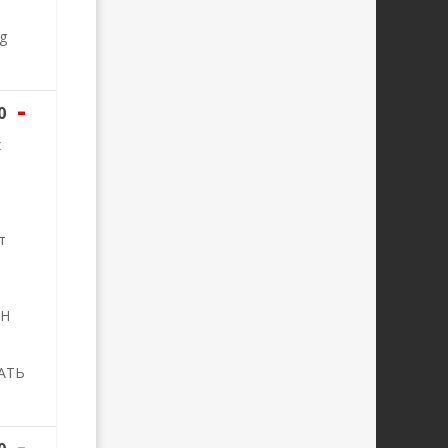
g
-
0
х
т
ИН
АТЬ
-