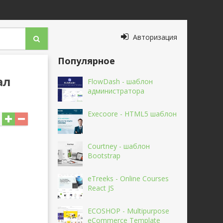
Авторизация
Популярное
ал
FlowDash - шаблон
администратора
Execoore - HTML5 шаблон
Courtney - шаблон
Bootstrap
eTreeks - Online Courses
React JS
ECOSHOP - Multipurpose
eCommerce Template