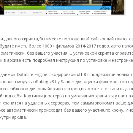
и данного скрипта,Вы имеете полноценный сайт-онлайн кинотеа
 будите иметь более 1000+ фильмов 2014-2017 годов. авто напо
оматически, без вашего участия. С установкой скрипта справит
ак в архиве есть подробная инструкция по установке и настройке
 движок DataLife Engine с кодировкой utf-8 с поддержкой новых 
ановлен модуль oRating-v3 by Sander для оценки фильмов,в инте
ных шаблонов для онлайн кинотеатров,вы можете оставить дан
й под себя. Картинки (постеры) по умолчанию хранятся у вас на 
л хранится на удаленных серверах, тем самым экономит ваше ди
се автоматически происходит без вашего участия,по крону. Ин
нутри архива.