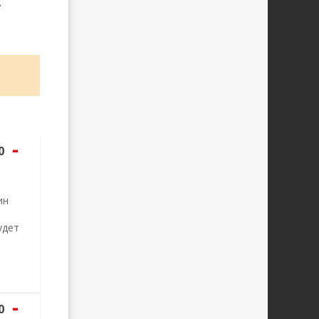
r
-
0
ин
удет
-
0