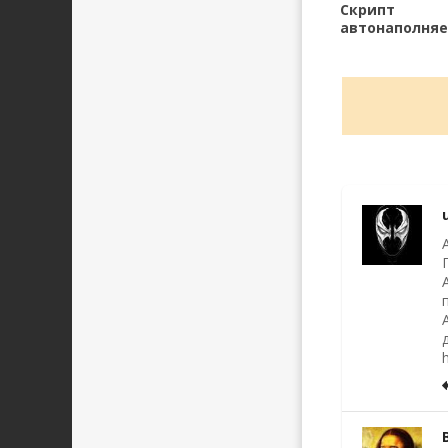
Скрипт
автонаполня
торрент порт
фильмами на