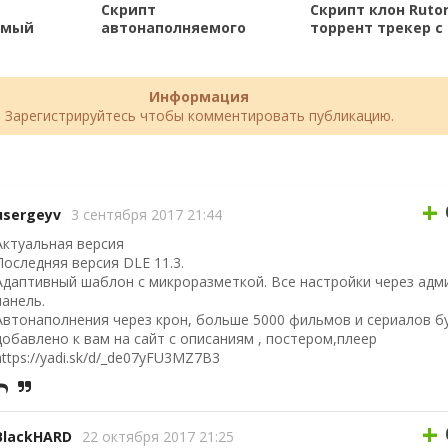
Скрипт
Скрипт клон Ruto
емый
автонаполняемого
торрент трекер с
ал с
игрового сайта торрент
парсером
 DLE
трекера
Информация
Зарегистрируйтесь чтобы комментировать публикацию.
+
usergeyv
3 сентября 2017 21:44
Актуальная версия
Последняя версия DLE 11.3.
Адаптивный шаблон с микроразметкой. Все настройки через адм
панель.
Автонаполнения через крон, больше 5000 фильмов и сериалов б
добавлено к вам на сайт с описаниям , постером,плеер
https://yadi.sk/d/_de07yFU3MZ7B3
+
BlackHARD
22 октября 2017 21:25