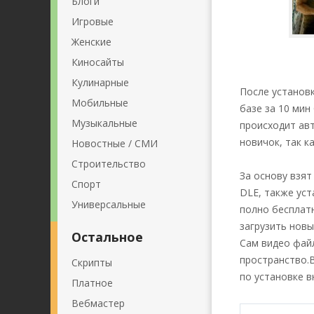
Блоги
Игровые
Женские
Киносайты
Кулинарные
После установк
Мобильные
базе за 10 мин
Музыкальные
происходит авт
новичок, так к
Новостные / СМИ
Строительство
За основу взят
Спорт
DLE, также уст
Универсальные
полно бесплат
загрузить новы
Остальное
Сам видео фай
пространство.В
Скрипты
по установке в
Платное
Вебмастер