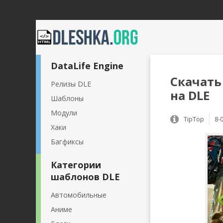
DataLife Engine
Скачать
Релизы DLE
на DLE
Шаблоны
Модули
TipTop
8-
Хаки
Багфиксы
Категории
шаблонов DLE
Автомобильные
Аниме