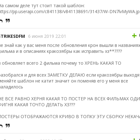
На самом деле тут стоит такой шаблон:
https://pp.userapi.com/c841138/v841138691/31437/W-DN7lvMyWA.jp
+
STRIKESDFM
6 июня 2019 22:01
не знай как у вас меня после обновления крон вышли в названия
фильма и в описаниях кракозябры как исправить хз**????
и обновляет всего 2 фильма почему то ХРЕНЬ КАКАЯ ТО
разобрался и для всех ЗАМЕТКУ ДЕЛАЮ если кракозябры выходя
меняйте шаблон не катит значит он поменяв его у меня все
наладилось
НЕ ВСЕ РАВНО ХЕРНЯ КАКАЯ ТО ПОСТЕР НА ВСЕХ ФИЛЬМАХ ОД
ФИГНЯ КАКАЯ ТОЧТО ДЕЛАТЬ ХЗ???
ПОСТЕРЫ ОТОБРАЖАЮТСЯ КРИВО В ТОПКУ ЭТУ СБОРКУ НЕКАЧ