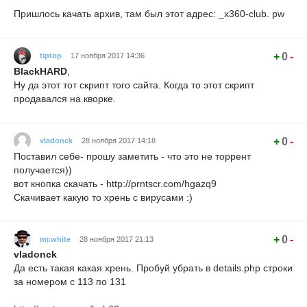
Пришлось качать архив, там был этот адрес: _x360-club. pw
+
0
-
tiptop
17 ноября 2017 14:36
BlackHARD
,
Ну да этот тот скрипт того сайта. Когда то этот скрипт
продавался на кворке.
+
0
-
vladonck
28 ноября 2017 14:18
Поставил себе- прошу заметить - что это не торрент
получается))
вот кнопка скачать - http://prntscr.com/hgazq9
Скачивает какую то хрень с вирусами :)
+
0
-
mr.white
28 ноября 2017 21:13
vladonck
Да есть такая какая хрень. Пробуй убрать в details.php строки
за номером с 113 по 131