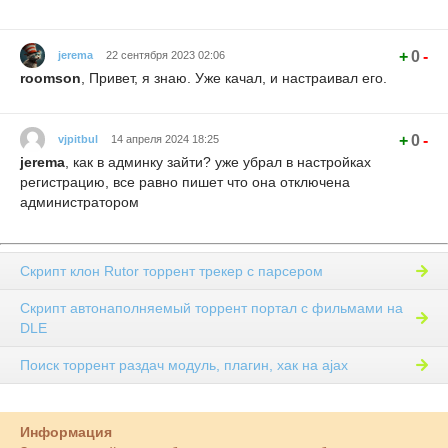
+
0
-
jerema
22 сентября 2023 02:06
roomson
, Привет, я знаю. Уже качал, и настраивал его.
+
0
-
vjpitbul
14 апреля 2024 18:25
jerema
, как в админку зайти? уже убрал в настройках
регистрацию, все равно пишет что она отключена
администратором
Скрипт клон Rutor торрент трекер с парсером
Скрипт автонаполняемый торрент портал с фильмами на
DLE
Поиск торрент раздач модуль, плагин, хак на ajax
Информация