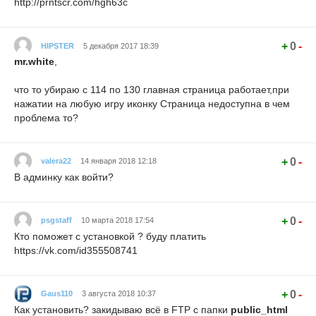
http://prntscr.com/hgh63c
+
0
-
HIPSTER
5 декабря 2017 18:39
mr.white
,
что то убираю с 114 по 130 главная страница работает,при
нажатии на любую игру иконку Страница недоступна в чем
проблема то?
+
0
-
valera22
14 января 2018 12:18
В админку как войти?
+
0
-
psgstaff
10 марта 2018 17:54
Кто поможет с установкой ? буду платить
https://vk.com/id355508741
+
0
-
Gaus110
3 августа 2018 10:37
Как установить? закидываю всё в FTP с папки
public_html