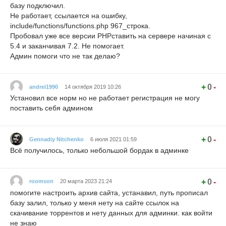
базу подключил.
Не работает, ссылается на ошибку,
include/functions/functions.php 967_строка.
Пробовал уже все версии PHPставить на сервере начиная с
5.4 и заканчивая 7.2. Не помогает.
Админ помоги что не так делаю?
+
0
-
andrei1990
14 октября 2019 10:26
Установил все норм но не работает регистрация не могу
поставить себя админом
+
0
-
Gennadiy Nitchenko
6 июля 2021 01:59
Всё получилось, только небольшой бордак в админке
+
0
-
roomson
20 марта 2023 21:24
помогите настроить архив сайта, устанавил, путь прописал
базу залил, только у меня нету на сайте ссылок на
скачивание торрентов и нету данных для админки. как войти
не знаю