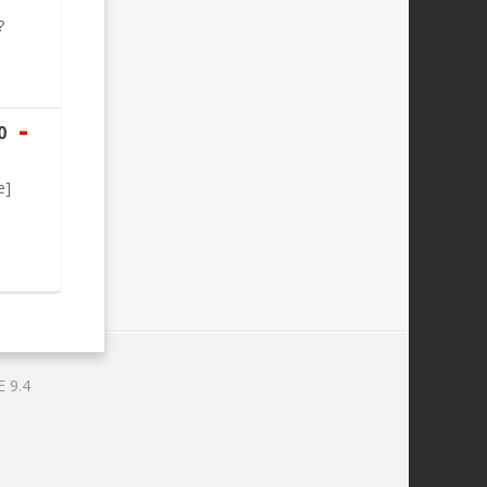
?
-
0
e]
 9.4