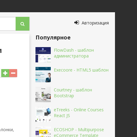
Авторизация
Популярное
и
FlowDash - шаблон
администратора
Execoore - HTML5 шаблон
Courtney - шаблон
Bootstrap
eTreeks - Online Courses
React JS
олонки,
ECOSHOP - Multipurpose
eCommerce Template