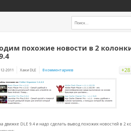
одим похожие новости в 2 колонк
9.4
+28
-12-2011
Хаки DLE
8 комментариев
на движке DLE 9.4 и надо сделать вывод похожих новостей в 2 к
дующее: