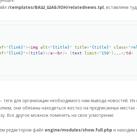
файл
/templates/ВАШ_ШАБЛОН/relatednews.tpl
, вставляем туд
Скопир
ef
=
"
{link}
"
>
<
img
alt
=
"
{title}
"
title
=
"
{title}
"
class
=
"
re
ef
=
"
{link}
"
>
{
title
}
</
a
>
<
br
/>
{
text
limit
=
"
150
"
}
...
</
td
>
 — теги для организации необходимого нам вывода новостей. Их 
аляем, они обязаны находиться жестко на предписанных местах
изу. Все другое можнож поменять на свое усмотрение.
ем редактором файл
engine/modules/show.full.php
и находим 