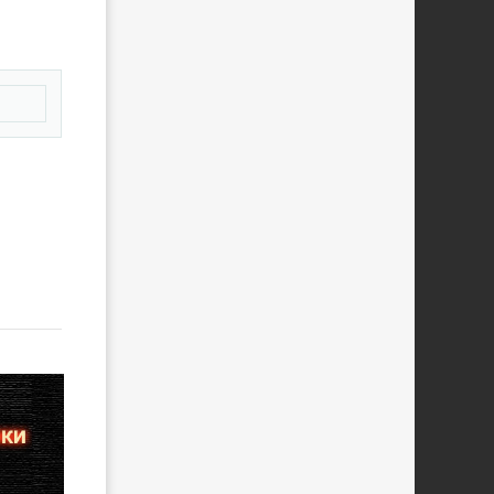
овать