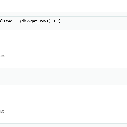
Скопир
elated = $db->get_row() ) {
ем:
Скопир
м: