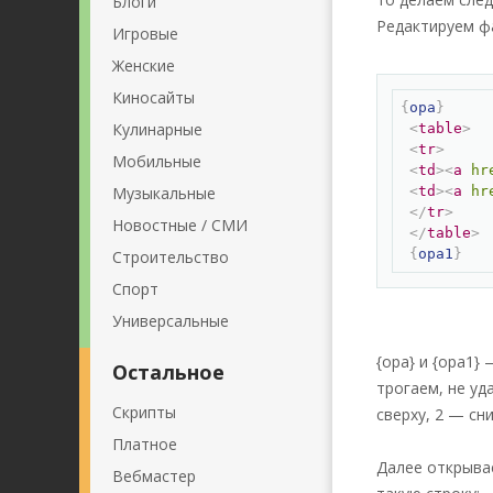
Блоги
Редактируем 
Игровые
Женские
Киносайты
{
opa
}
Кулинарные
<
table
>
<
tr
>
Мобильные
<
td
>
<
a
hr
Музыкальные
<
td
>
<
a
hr
</
tr
>
Новостные / СМИ
</
table
>
{
opa1
}
Строительство
Спорт
Универсальные
{opa} и {opa1}
Остальное
трогаем, не уд
Скрипты
сверху, 2 — сн
Платное
Далее открыва
Вебмастер