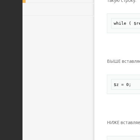
такую строку:
while ( $r
ВЫШЕ вставля
$z = 0;
НИЖЕ вставляе