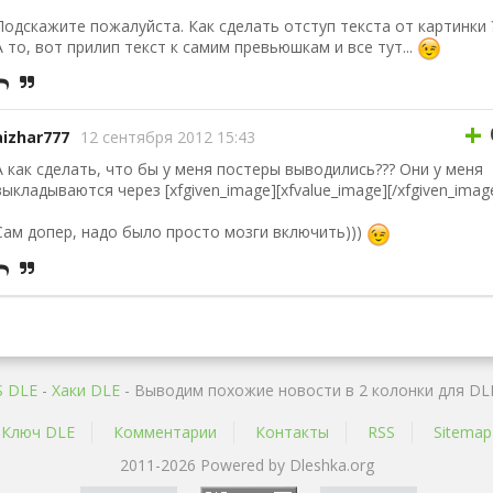
Подскажите пожалуйста. Как сделать отступ текста от картинки 
А то, вот прилип текст к самим превьюшкам и все тут...
+
aizhar777
12 сентября 2012 15:43
А как сделать, что бы у меня постеры выводились??? Они у меня
выкладываются через [xfgiven_image][xfvalue_image][/xfgiven_imag
Сам допер, надо было просто мозги включить)))
 DLE
-
Хаки DLE
- Выводим похожие новости в 2 колонки для DLE
Ключ DLE
Комментарии
Контакты
RSS
Sitemap
2011-2026 Powered by Dleshka.org