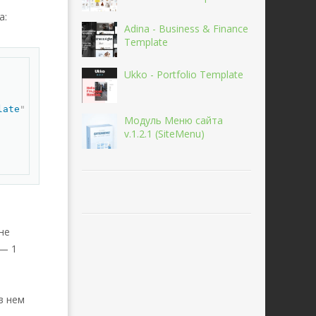
а:
Adina - Business & Finance
Template
овать
Ukko - Portfolio Template
late
"
src
=
"
{image-1}
"
width
=
50px
height
=
50px
>
</
a
>
</
td
>
Модуль Меню сайта
v.1.2.1 (SiteMenu)
не
 — 1
в нем