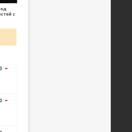
вод
стей с
тинкой
-
0
-
0
-