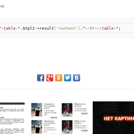
на:
Скопир
"
<
table
>
".$tpl2->result
[
'content'
]
."
</
tr
>
</
table
>
";