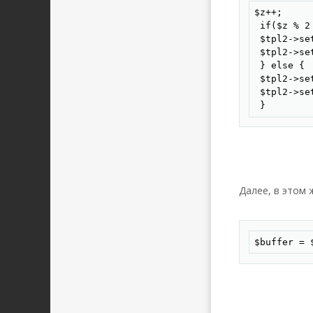
$z++;

 if($z % 2 
 $tpl2->se
 $tpl2->se
 } else {

 $tpl2->se
 $tpl2->se
 }
Далее, в этом 
$buffer = 