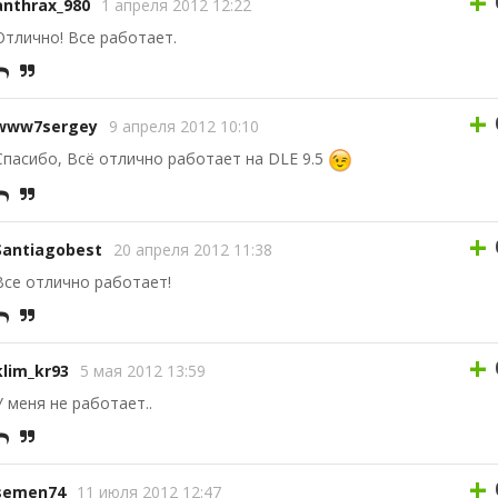
+
anthrax_980
1 апреля 2012 12:22
Отлично! Все работает.
+
www7sergey
9 апреля 2012 10:10
Спасибо, Всё отлично работает на DLE 9.5
+
Santiagobest
20 апреля 2012 11:38
Все отлично работает!
+
klim_kr93
5 мая 2012 13:59
У меня не работает..
+
semen74
11 июля 2012 12:47