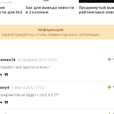
ние
Хак для вывода новости
Продвинутый вы
сти для DLE
в 2 колонки
рейтинговых ново
описанием и кар
Информация
Зарегистрируйтесь чтобы комментировать публикацию.
+
semen74
10 февраля 2012 15:02
Спасибо ! все просто и ясно !
+
Gery4
1 марта 2012 17:32
Конфликтов не будет с DLE 9.2 ???