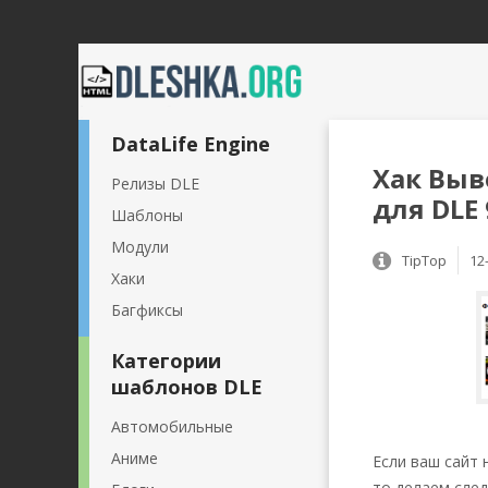
DataLife Engine
Хак Выв
Релизы DLE
для DLE 
Шаблоны
Модули
TipTop
12
Хаки
Багфиксы
Категории
шаблонов DLE
Автомобильные
Аниме
Если ваш сайт 
то делаем сле