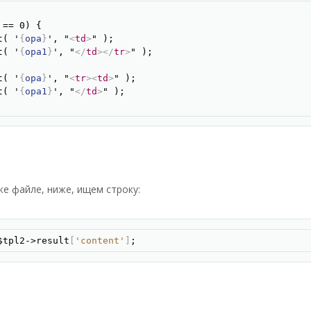
Скопир
== 0) {

t( '
{
opa
}
', "
<
td
>
" );

t( '
{
opa1
}
', "
</
td
>
</
tr
>
" );

t( '
{
opa
}
', "
<
tr
>
<
td
>
" );

t( '
{
opa1
}
', "
</
td
>
" );

же файле, ниже, ищем строку:
Скопир
$tpl2->result
[
'content'
]
;