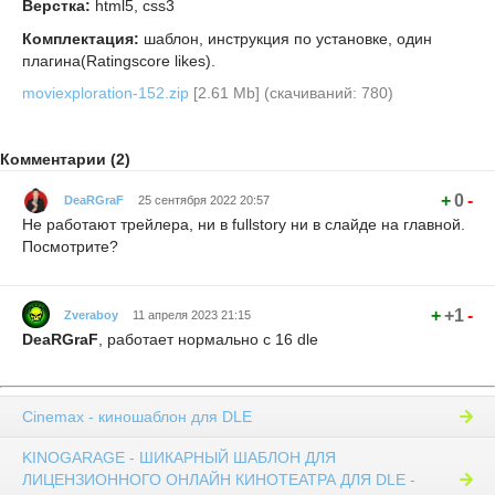
Верстка:
html5, css3
Комплектация:
шаблон, инструкция по установке, один
плагина(Ratingscore likes).
moviexploration-152.zip
[2.61 Mb] (cкачиваний: 780)
Комментарии (2)
+
0
-
DeaRGraF
25 сентября 2022 20:57
Не работают трейлера, ни в fullstory ни в слайде на главной.
Посмотрите?
+
+1
-
Zveraboy
11 апреля 2023 21:15
DeaRGraF
, работает нормально с 16 dle
Cinemax - киношаблон для DLE
KINOGARAGE - ШИКАРНЫЙ ШАБЛОН ДЛЯ
ЛИЦЕНЗИОННОГО ОНЛАЙН КИНОТЕАТРА ДЛЯ DLE -