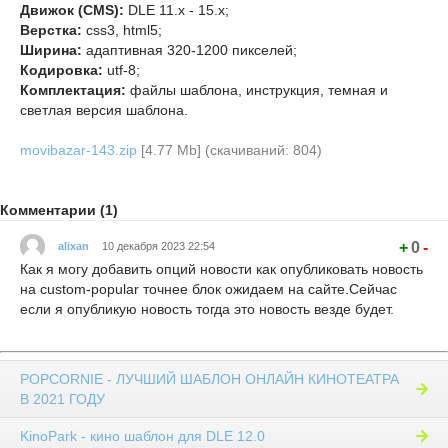
Движок (CMS):
DLE 11.x - 15.x;
Верстка:
css3, html5;
Ширина:
адаптивная 320-1200 пикселей;
Кодировка:
utf-8;
Комплектация:
файлы шаблона, инструкция, темная и
светлая версия шаблона.
movibazar-143.zip
[4.77 Mb] (cкачиваний: 804)
Комментарии (1)
+
0
-
alixan
10 декабря 2023 22:54
Как я могу добавить опций новости как опубликовать новость
на custom-popular точнее блок ожидаем на сайте.Сейчас
если я опубликую новость тогда это новость везде будет.
POPCORNIE - ЛУЧШИЙ ШАБЛОН ОНЛАЙН КИНОТЕАТРА
В 2021 ГОДУ
KinoPark - кино шаблон для DLE 12.0