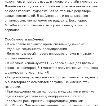
лаконичен, в нем есть все для типового онлайн кинотеатра.
Дизайн также под стать: спокойные фоновые цвета и яркая
боковая колонка, будоражащая зрительные рецепторы
ваших посетителей. В шаблоне есть и начальная seo
оптимизация, что не может не радовать. Бесспорно,
MoviBazar - это отличный выбор шаблона для кино и
сериалов.
Особенности шаблона:
- В комплекте вариант с ярким светлым дизайном!
- Удобные возможности брендирования.
- Логотип текстовый, просто вписываете текст в main.tpl и
логотип меняется.
- В шаблоне используются CSS переменные для цвета и
основных размеров. Вы можете в пару кликов менять цвета,
фактически не имея знаний!
- Карусель популярных новинок (по умолчанию за неделю).
А в категории показываются популярные именно этой
категории.
- При наведении мыши на постер и удержании в течение
одной секунды слева внизу подгружается окошко с
небольшой расширенной информацией (типа как
КиноПоиск). Подгрузка осуществляется на лету с помощью