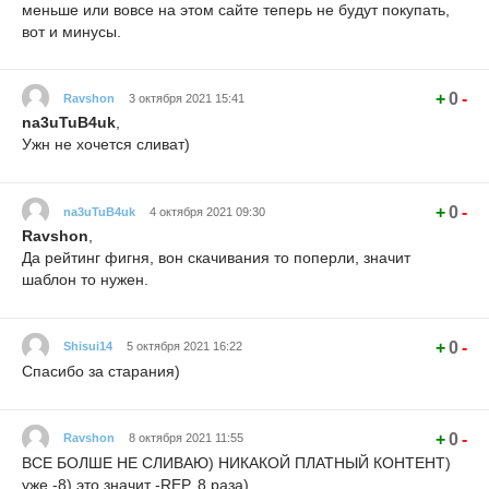
меньше или вовсе на этом сайте теперь не будут покупать,
вот и минусы.
+
0
-
Ravshon
3 октября 2021 15:41
na3uTuB4uk
,
Ужн не хочется сливат)
+
0
-
na3uTuB4uk
4 октября 2021 09:30
Ravshon
,
Да рейтинг фигня, вон скачивания то поперли, значит
шаблон то нужен.
+
0
-
Shisui14
5 октября 2021 16:22
Спасибо за старания)
+
0
-
Ravshon
8 октября 2021 11:55
ВСЕ БОЛШЕ НЕ СЛИВАЮ) НИКАКОЙ ПЛАТНЫЙ КОНТЕНТ)
уже -8) это значит -REP, 8 раза)