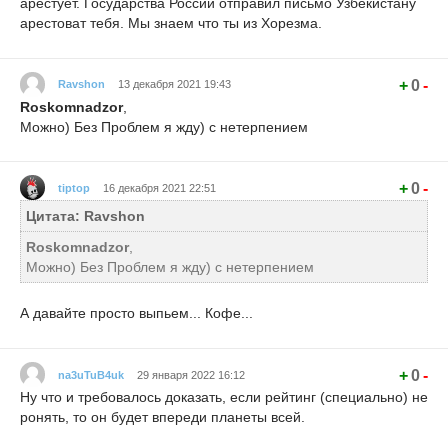
арестует. Государства России отправил письмо Узбекистану
арестоват тебя. Мы знаем что ты из Хорезма.
+
0
-
Ravshon
13 декабря 2021 19:43
Roskomnadzor
,
Можно) Без Проблем я жду) с нетерпением
+
0
-
tiptop
16 декабря 2021 22:51
Цитата: Ravshon
Roskomnadzor
,
Можно) Без Проблем я жду) с нетерпением
А давайте просто выпьем... Кофе...
+
0
-
na3uTuB4uk
29 января 2022 16:12
Ну что и требовалось доказать, если рейтинг (специально) не
ронять, то он будет впереди планеты всей.