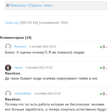
Показать / Скрыть текст
5play.zip
[385.03 Kb] (cкачиваний: 564)
Комментарии (14)
+
0
-
Ravshon
2 октября 2021 20:41
Блин) -5 оценка почему?) Я же помагал) людам
+
0
-
tiptop
3 октября 2021 07:23
Ravshon
,
Да такое бывает когда хозяева накручивают лайки в низ.
+
0
-
na3uTuB4uk
3 октября 2021 07:42
Ravshon
,
Потому-что тут есть работа которая не бесплатная, человек
мог больше заработать, а теперь покупать естественно будут