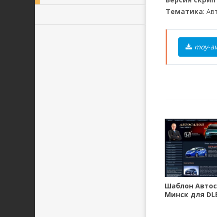
Тематика
: А
moy-av
Шаблон Автос
Минск для DLE