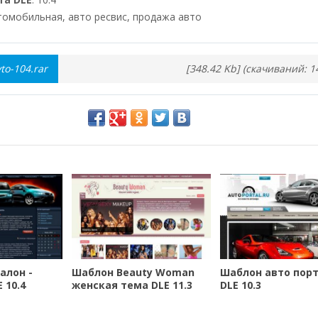
втомобильная, авто ресвис, продажа авто
to-104.rar
[348.42 Kb] (cкачиваний: 1
алон -
Шаблон Beauty Woman
Шаблон авто порт
 10.4
женская тема DLE 11.3
DLE 10.3