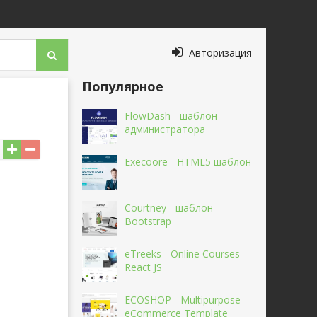
Авторизация
Популярное
FlowDash - шаблон
администратора
Execoore - HTML5 шаблон
Courtney - шаблон
Bootstrap
eTreeks - Online Courses
React JS
ECOSHOP - Multipurpose
eCommerce Template