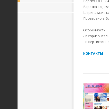
Версия DLE:
9.4
Верстка: tpl, cs
Ширина макета
Проверено в бра
Особенности:
- в горизонта
- в вертикальн
КОНТАКТЫ