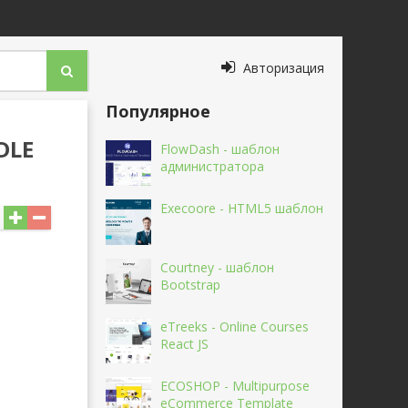
Авторизация
Популярное
DLE
FlowDash - шаблон
администратора
Execoore - HTML5 шаблон
Courtney - шаблон
Bootstrap
eTreeks - Online Courses
React JS
ECOSHOP - Multipurpose
eCommerce Template