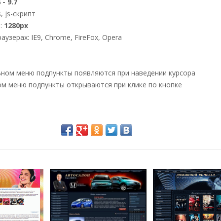
 - 9.7
s, js-скрипт
:
1280px
узерах: IE9, Chrome, FireFox, Opera
льном меню подпункты появляются при наведении курсора
ом меню подпункты открываются при клике по кнопке