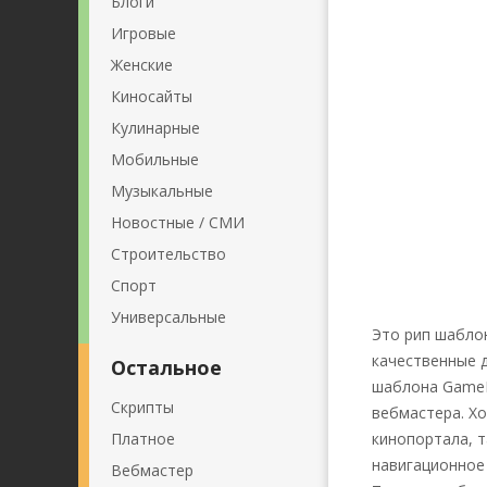
Блоги
Игровые
Женские
Киносайты
Кулинарные
Мобильные
Музыкальные
Новостные / СМИ
Строительство
Спорт
Универсальные
Это рип шабло
качественные д
Остальное
шаблона GameL
Скрипты
вебмастера. Хо
Платное
кинопортала, 
навигационное
Вебмастер