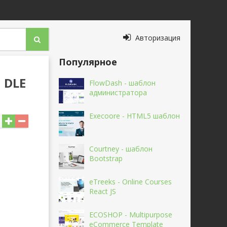
Авторизация
Популярное
 DLE
FlowDash - шаблон
администратора
Execoore - HTML5 шаблон
Courtney - шаблон
Bootstrap
eTreeks - Online Courses
React JS
ECOSHOP - Multipurpose
eCommerce Template