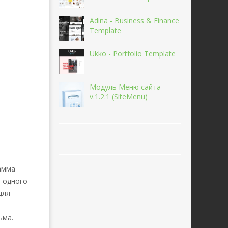
Adina - Business & Finance
Template
Ukko - Portfolio Template
Модуль Меню сайта
v.1.2.1 (SiteMenu)
гамма
и одного
для
ьма.