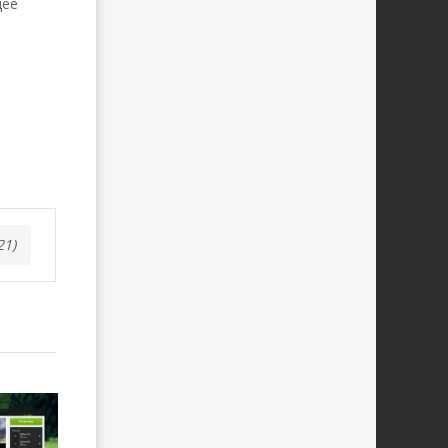
щее
21)