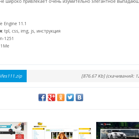
не широко привлекает очень изумительно элегантное выпадаю
e Engine 11.1
я
: tpl, css, img, js, инструкция
n-1251
St1Me
fes111.zip
[876.67 Kb] (cкачиваний: 1