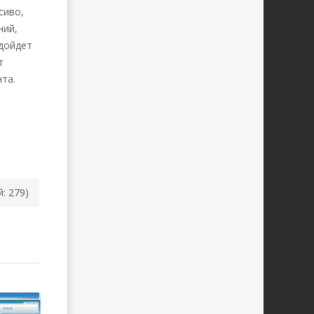
сиво,
ний,
одойдет
т
та.
й: 279)