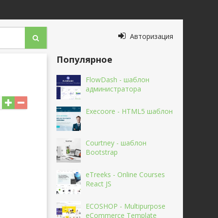
Авторизация
Популярное
FlowDash - шаблон
администратора
Execoore - HTML5 шаблон
Courtney - шаблон
Bootstrap
eTreeks - Online Courses
React JS
ECOSHOP - Multipurpose
eCommerce Template