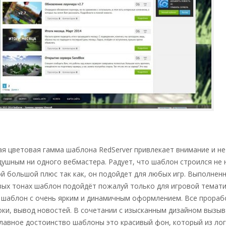
ая цветовая гамма шаблона RedServer привлекает внимание и не
ушным ни одного вебмастера. Радует, что шаблон строился не 
ой большой плюс так как, он подойдет для любых игр. Выполнен
вых тонах шаблон подойдёт пожалуй только для игровой темати
 шаблон с очень ярким и динамичным оформлением. Все прораб
оки, вывод новостей. В сочетании с изысканным дизайном вызы
Главное достоинство шаблоны это красивый фон, который из ло