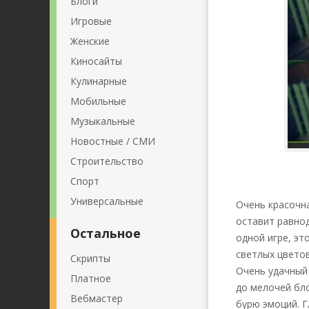
Блоги
Игровые
Женские
Киносайты
Кулинарные
Мобильные
Музыкальные
Новостные / СМИ
Строительство
Спорт
Универсальные
Очень красочн
оставит равнод
Остальное
одной игре, эт
светлых цвето
Скрипты
Очень удачный
Платное
до мелочей бл
Вебмастер
бурю эмоций. 