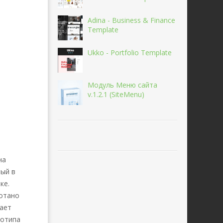
Adina - Business & Finance
Template
Ukko - Portfolio Template
Модуль Меню сайта
v.1.2.1 (SiteMenu)
на
ный в
ке.
отано
вает
готипа