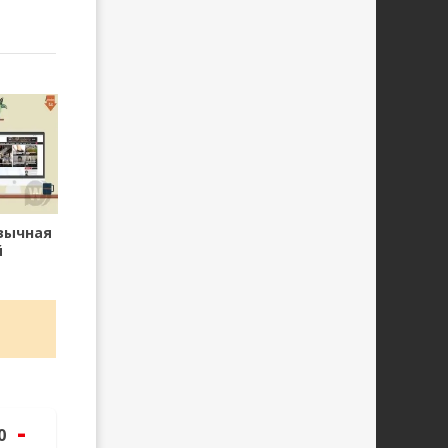
зычная
й
-
0