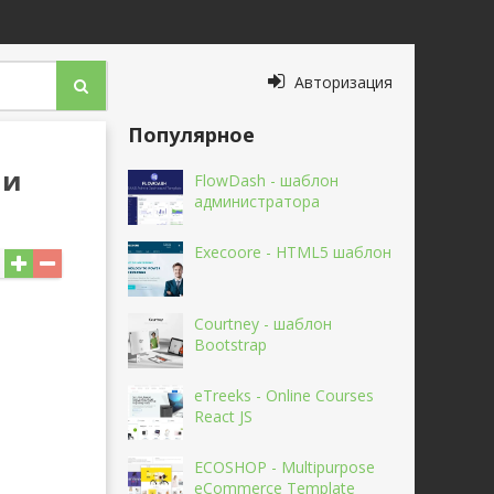
Авторизация
Популярное
ми
FlowDash - шаблон
администратора
Execoore - HTML5 шаблон
Courtney - шаблон
Bootstrap
eTreeks - Online Courses
React JS
ECOSHOP - Multipurpose
eCommerce Template