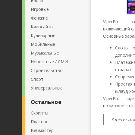
Блоги
Игровые
Женские
ViperPro – э
Киносайты
включающий сл
Кулинарные
Основные хара
Мобильные
Слоты о
Музыкальные
дополнит
Новостные / СМИ
Платежна
странах.
Строительство
Современ
Спорт
Простая 
Универсальные
(клауд-хо
ViperPro – ид
Остальное
возможностью 
Скрипты
Зарегистри
Платное
Вебмастер