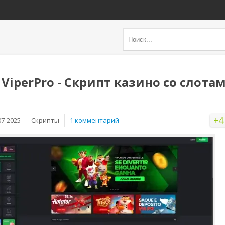
 ViperPro - Скрипт казино со слота
+4
07-2025
Скрипты
1 комментарий