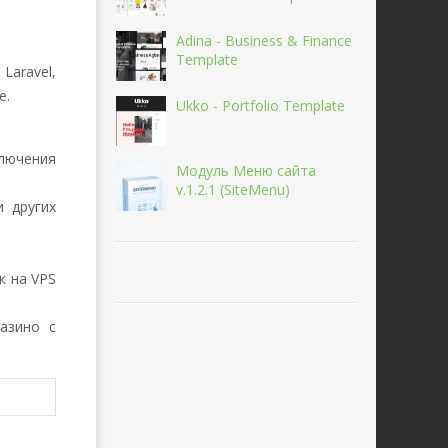
Adina - Business & Finance
Template
aravel,
e.
Ukko - Portfolio Template
лючения
Модуль Меню сайта
v.1.2.1 (SiteMenu)
и других
к на VPS
казино с