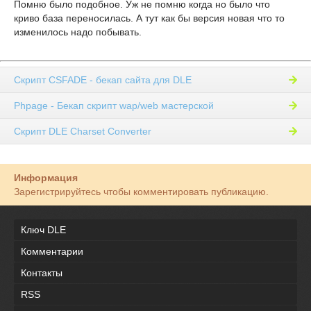
Помню было подобное. Уж не помню когда но было что
криво база переносилась. А тут как бы версия новая что то
изменилось надо побывать.
Скрипт CSFADE - бекап сайта для DLE
Phpage - Бекап скрипт wap/web мастерской
Скрипт DLE Charset Converter
Информация
Зарегистрируйтесь чтобы комментировать публикацию.
Ключ DLE
Комментарии
Контакты
RSS