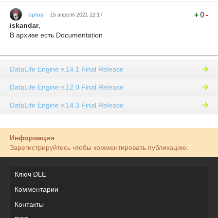
+
0
-
tiptop
15 апреля 2021 22:17
iskandar
,
В архиве есть Documentation
DataLife Engine v.14.1 Final Release
DataLife Engine v.12.0 Final Release
DataLife Engine v.14.3 Final Release
Информация
Зарегистрируйтесь чтобы комментировать публикацию.
Ключ DLE
Комментарии
Контакты