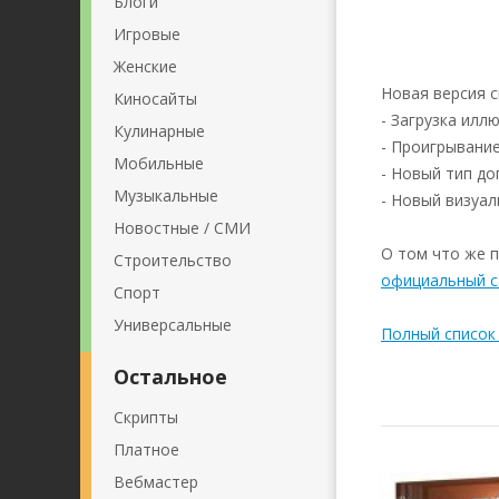
Блоги
Игровые
Женские
Новая версия 
Киносайты
- Загрузка илл
Кулинарные
- Проигрывание
Мобильные
- Новый тип до
Музыкальные
- Новый визуал
Новостные / СМИ
О том что же 
Строительство
официальный с
Спорт
Универсальные
Полный список
Остальное
Скрипты
Платное
Вебмастер