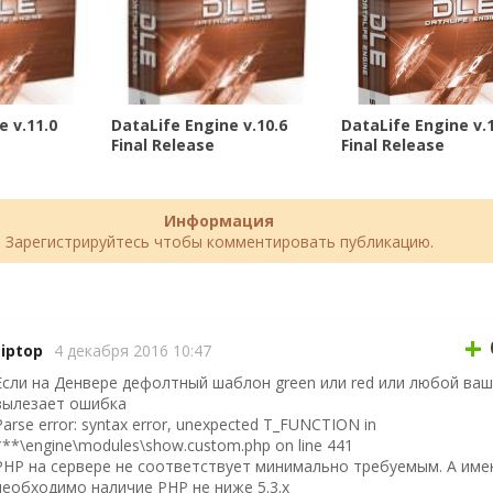
e v.11.0
DataLife Engine v.10.6
DataLife Engine v.1
Final Release
Final Release
Информация
Зарегистрируйтесь чтобы комментировать публикацию.
+
tiptop
4 декабря 2016 10:47
Если на Денвере дефолтный шаблон green или red или любой ваш
вылезает ошибка
Parse error: syntax error, unexpected T_FUNCTION in
***\engine\modules\show.custom.php on line 441
PHP на сервере не соответствует минимально требуемым. А име
необходимо наличие PHP не ниже 5.3.x