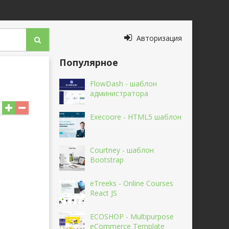
Авторизация
Популярное
FlowDash - шаблон
администратора
Execoore - HTML5 шаблон
Courtney - шаблон
Bootstrap
eTreeks - Online Courses
React JS
ECOSHOP - Multipurpose
eCommerce Template