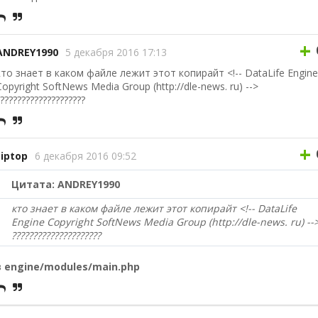
+
ANDREY1990
5 декабря 2016 17:13
кто знает в каком файле лежит этот копирайт <!-- DataLife Engine
Copyright SoftNews Media Group (http://dle-news. ru) -->
????????????????????
+
tiptop
6 декабря 2016 09:52
Цитата: ANDREY1990
кто знает в каком файле лежит этот копирайт <!-- DataLife
Engine Copyright SoftNews Media Group (http://dle-news. ru) --
?????????????????????
в
engine/modules/main.php