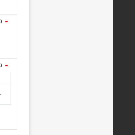
-
0
-
0
>