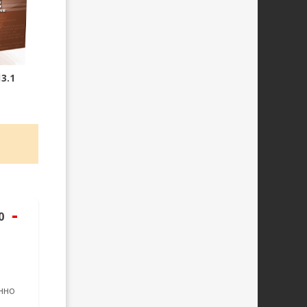
3.1
-
0
нно