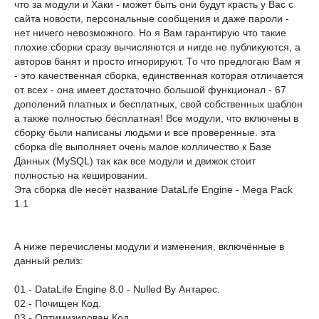
что за модули и Хаки - может быть они будут красть у Вас с
сайта новости, персональные сообщения и даже пароли -
нет ничего невозможного. Но я Вам гарантирую что такие
плохие сборки сразу вычисляются и нигде не публикуются, а
авторов банят и просто игнорируют. То что предлогаю Вам я
- это качественная сборка, единственная которая отличается
от всех - она имеет достаточно большой функционал - 67
дополений платных и бесплатных, свой собственных шаблон
а также полностью бесплатная! Все модули, что включены в
сборку были написаны людьми и все проверенные. эта
сборка dle выполняет очень малое колличество к Базе
Данных (MySQL) так как все модули и движок стоит
полностью на кешировании.
Эта сборка dle несёт название DataLife Engine - Mega Pack
1.1
А ниже перечислены модули и изменения, включённые в
данный релиз:
01 - DataLife Engine 8.0 - Nulled By Антарес.
02 - Почищен Код.
03 - Оптимизирован Код.