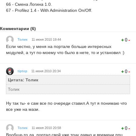
66 - Смена Логина 1.0.
67 - Profilez 1.4 - With Administration On/Off.
Комментарии (6)
+
0
-
Толик
11 июня 2010 19:44
Если честно, у меня на портале больше интересных
модулей, а тут по-моему что было в нете, то и установил :)
+
0
-
tiptop
11 июня 2010 20:34
Цитата: Толик
Толик
Ну так ты- е сам все по очереди ставил.А тут я понимаю что
все уже на мази.
+
0
-
Толик
11 июня 2010 20:58
Вообще-то да, портал свой уже точу давно и времени ппц