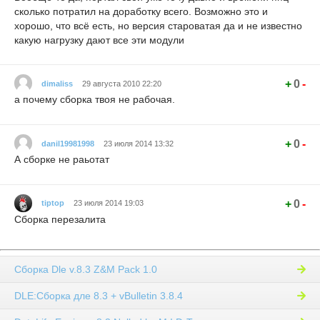
сколько потратил на доработку всего. Возможно это и
хорошо, что всё есть, но версия староватая да и не известно
какую нагрузку дают все эти модули
+
0
-
dimaliss
29 августа 2010 22:20
а почему сборка твоя не рабочая.
+
0
-
danil19981998
23 июля 2014 13:32
А сборке не раьотат
+
0
-
tiptop
23 июля 2014 19:03
Сборка перезалита
Сборка Dle v.8.3 Z&M Pack 1.0
DLE:Сборка дле 8.3 + vBulletin 3.8.4