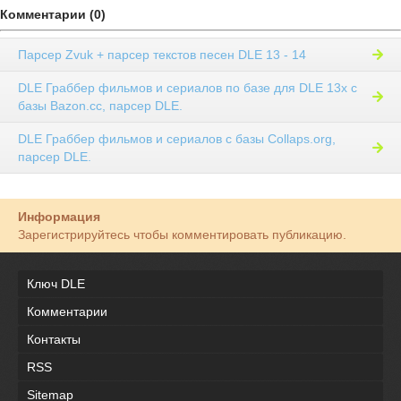
Комментарии (0)
Парсер Zvuk + парсер текстов песен DLE 13 - 14
DLE Граббер фильмов и сериалов по базе для DLE 13x с
базы Bazon.cc, парсер DLE.
DLE Граббер фильмов и сериалов с базы Collaps.org,
парсер DLE.
Информация
Зарегистрируйтесь чтобы комментировать публикацию.
Ключ DLE
Комментарии
Контакты
RSS
Sitemap