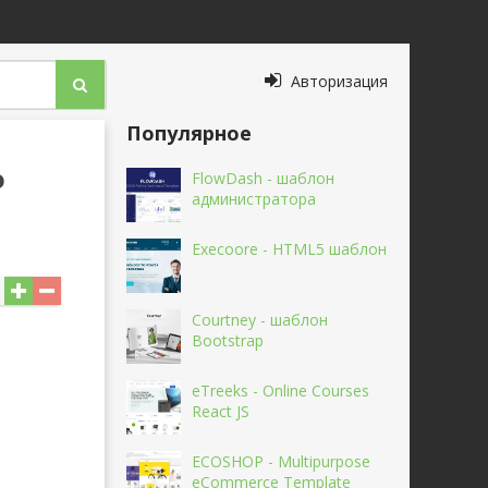
Авторизация
Популярное
о
FlowDash - шаблон
администратора
Execoore - HTML5 шаблон
Courtney - шаблон
Bootstrap
eTreeks - Online Courses
React JS
ECOSHOP - Multipurpose
eCommerce Template