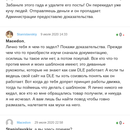
Забаньте этого гада и удалите его посты! Он перекидал уже
кучу людей. Отправляешь деньги и он пропадает.
Администрации предоставлю доказательства.
+
0
-
Stanislavskiy
9 июля 2020 14:33
Macedon
,
Лично тебя я чем-то задел? Покажи доказательства. Прежде
чем что-то приобрести изучи сначала документацию,
осилишь ты такое или нет, а потом покупай. Все кто что-то
против меня и моих шаблонов имеют, это диванные
рукожопы, которые не знают как сам DLE работает. А если ты
ведешь свой сайт на DLE ты хоть соизволь понять как он
работает. Вот когда до тебя допрет принцип работы движка,
тогда ты поймешь что делать с шаблоном. Я лично никого не
кидал, все кто ко мне обращались товар получили, и никуда
я не исчезал. А вам лишь бы найти повод чтобы говно
размазать, налетаете как мухи на него.
+
0
-
Macedon
29 июля 2020 22:58
Stanislavskiy
, а вы здесь причем?