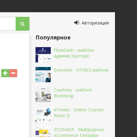
Авторизация
Популярное
FlowDash - шаблон
администратора
Execoore - HTML5 шаблон
Courtney - шаблон
Bootstrap
eTreeks - Online Courses
React JS
ECOSHOP - Multipurpose
eCommerce Template