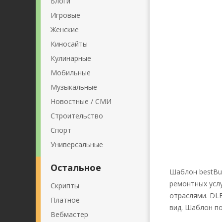
Блоги
Игровые
Женские
Киносайты
Кулинарные
Мобильные
Музыкальные
Новостные / СМИ
Строительство
Спорт
Универсальные
Остальное
Шаблон bestBui
ремонтных услу
Скрипты
отраслями. DLE
Платное
вид. Шаблон по
Вебмастер