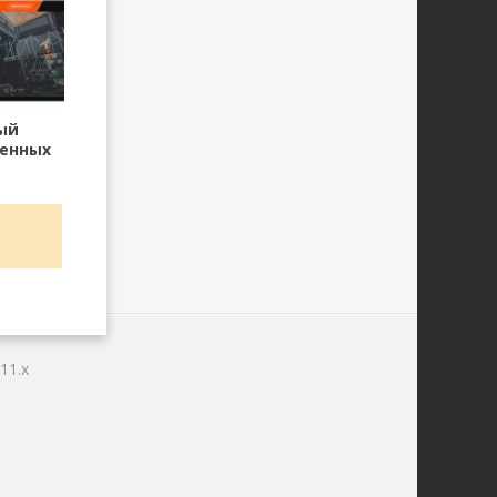
ый
енных
 DLE
11.x