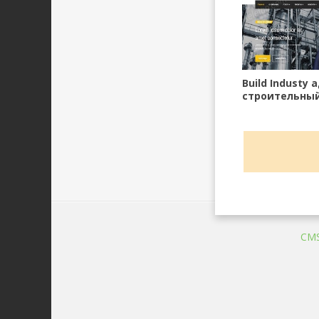
Build Industy
строительны
для DLE 10.x-1
CM