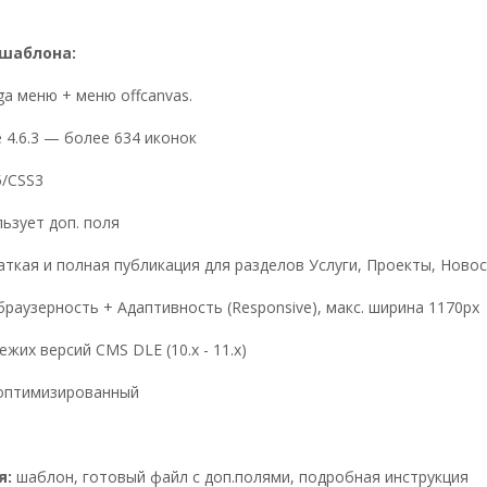
шаблона:
a меню + меню offcanvas.
 4.6.3 — более 634 иконок
5/CSS3
ьзует доп. поля
аткая и полная публикация для разделов Услуги, Проекты, Ново
браузерность + Адаптивность (Responsive), макс. ширина 1170px
ежих версий CMS DLE (10.x - 11.x)
оптимизированный
я:
шаблон, готовый файл с доп.полями, подробная инструкция