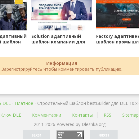
 адаптивный
Solution адаптивный
Factory адаптивн
й шаблон
шаблон компании для
шаблон промышл
1.x
DLE 10.x-11.x
предприятий для
10.x-11.x
Информация
Зарегистрируйтесь чтобы комментировать публикацию.
S DLE
-
Платное
- Строительный шаблон bestBuilder для DLE 10.x-
Ключ DLE
Комментарии
Контакты
RSS
Sitemap
2011-2026 Powered by Dleshka.org