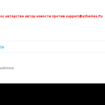
ос авторства автор новости против support@athemes.Рu
оты
шаблона: