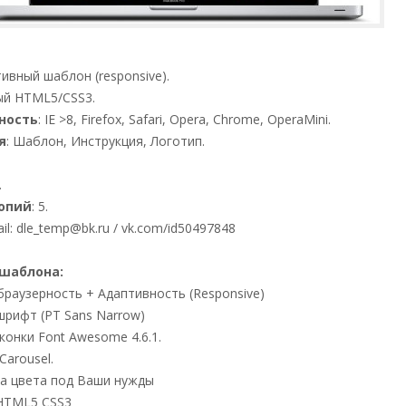
тивный шаблон (responsive).
тый HTML5/CSS3.
ность
: IE >8, Firefox, Safari, Opera, Chrome, OperaMini.
я
: Шаблон, Инструкция, Логотип.
.
опий
: 5.
ail: dle_temp@bk.ru / vk.com/id50497848
шаблона:
браузерность + Адаптивность (Responsive)
 шрифт (PT Sans Narrow)
онки Font Awesome 4.6.1.
Carousel.
ка цвета под Ваши нужды
/ HTML5 CSS3