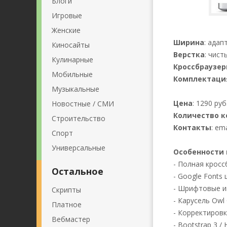
Блоги
Игровые
Женские
Ширина
: адап
Киносайты
Верстка
: чис
Кулинарные
Кроссбраузер
Мобильные
Комплектаци
Музыкальные
Цена
: 1290 руб
Новостные / СМИ
Количество к
Строительство
Контакты
: em
Спорт
Универсальные
Особенности 
- Полная кросс
Остальное
- Google Fonts
- Шрифтовые ик
Скрипты
- Карусель Owl 
Платное
- Корректиров
Вебмастер
- Bootstrap 3 