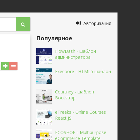
Авторизация
Популярное
FlowDash - шаблон
администратора
Execoore - HTML5 шаблон
Courtney - шаблон
Bootstrap
eTreeks - Online Courses
React JS
ECOSHOP - Multipurpose
eCommerce Template