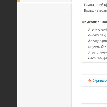
- Плавающий (ф
- Большие возм
Описание ша
Это чистый
писателей,
фотографий
миром. Он 
Этот стиль
Carousel д
Скринш