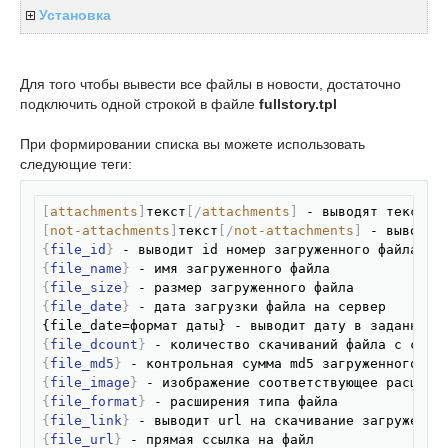
Установка
Для того чтобы вывести все файлы в новости, достаточно
подключить одной строкой в файле
fullstory.tpl
При формировании списка вы можете использовать
следующие теги:
Скопировать
[
attachments
]
текст
[/
attachments
]
[
not-attachments
]
текст
[/
not-attachments
]
{
file_id
}
{
file_name
}
{
file_size
}
{
file_date
}
 - дата загрузки файла на сервер

{
file_dcount
}
{
file_md5
}
{
file_image
}
{
file_format
}
{
file_link
}
{
file_url
}