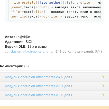
[
file_profile
]
{
file_author
}
[/
file_profile
]
[
count
]
текст
[/
count
]
[
file
]
текст
[/
file
]
[
no-file
]
текст
[/
not-file
]
 - выводит текст, если в 
Автор:
s@d@n
Адаптация:
SX2
Версия DLE:
13.x и выше
conclusion-attachments-5_0.rar
[141.03 Kb] (cкачиваний: 374)
Комментарии (0)
Модуль Conclusion attachments v.4.0 для DLE
Модуль Conclusion attachments v.3.1 для DLE
Модуль Conclusion attachments v.2.0 для DLE