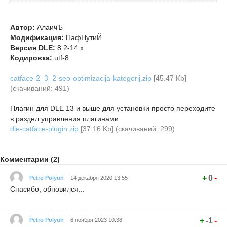
Автор:
АлаичЪ
Модификация:
ПафНутиЙ
Версия DLE:
8.2-14.x
Кодировка:
utf-8
catface-2_3_2-seo-optimizacija-kategorij.zip
[45.47 Kb]
(cкачиваний: 491)
Плагин для DLE 13 и выше для установки просто переходите
в раздел управления плагинами
dle-catface-plugin.zip
[37.16 Kb] (cкачиваний: 299)
Комментарии (2)
+
0
-
Petro Polyuh
14 декабря 2020 13:55
Спасибо, обновился...
+
-1
-
Petro Polyuh
6 ноября 2023 10:38