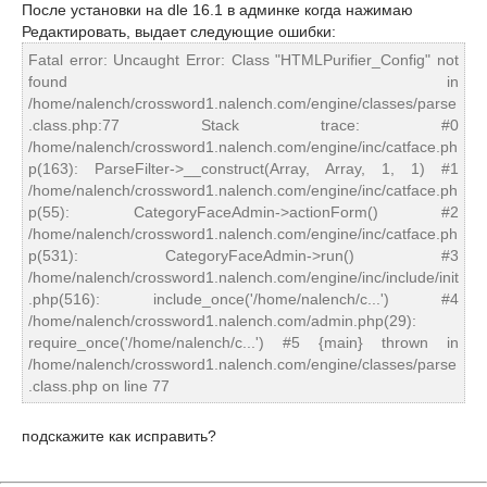
После установки на dle 16.1 в админке когда нажимаю
Редактировать, выдает следующие ошибки:
Fatal error: Uncaught Error: Class "HTMLPurifier_Config" not
found in
/home/nalench/crossword1.nalench.com/engine/classes/parse
.class.php:77 Stack trace: #0
/home/nalench/crossword1.nalench.com/engine/inc/catface.ph
p(163): ParseFilter->__construct(Array, Array, 1, 1) #1
/home/nalench/crossword1.nalench.com/engine/inc/catface.ph
p(55): CategoryFaceAdmin->actionForm() #2
/home/nalench/crossword1.nalench.com/engine/inc/catface.ph
p(531): CategoryFaceAdmin->run() #3
/home/nalench/crossword1.nalench.com/engine/inc/include/init
.php(516): include_once('/home/nalench/c...') #4
/home/nalench/crossword1.nalench.com/admin.php(29):
require_once('/home/nalench/c...') #5 {main} thrown in
/home/nalench/crossword1.nalench.com/engine/classes/parse
.class.php on line 77
подскажите как исправить?