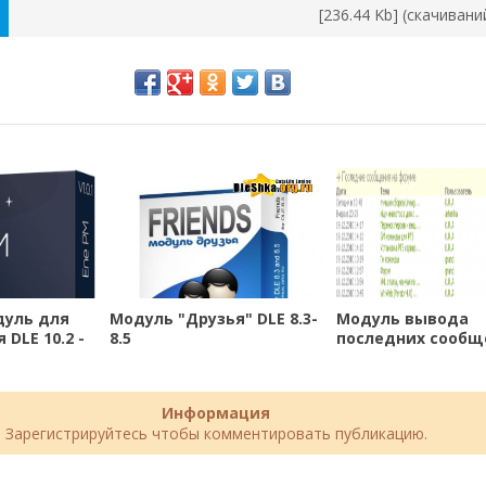
[236.44 Kb] (cкачивани
дуль для
Модуль "Друзья" DLE 8.3-
Модуль вывода
 DLE 10.2 -
8.5
последних сообщ
форума IPB для [IP
+ DLE9] и
Информация
Зарегистрируйтесь чтобы комментировать публикацию.