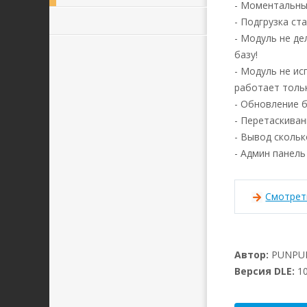
- Моментальн
- Подгрузка ст
- Модуль не д
базу!
- Модуль не ис
работает тольк
- Обновление б
- Перетаскиван
- Вывод скольк
- Админ панель
Смотрет
Автор:
PUNPU
Версия DLE:
10