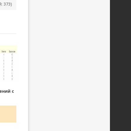
й: 373)
ений с
B 2.3.6