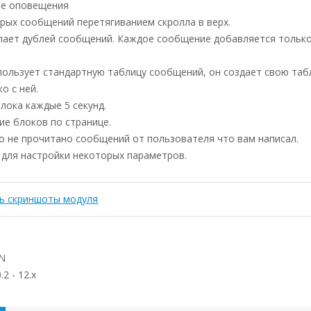
ые оповещения
арых сообщений перетягиванием скролла в верх.
елает дублей сообщений. Каждое сообщение добавляется только
пользует стандартную таблицу сообщений, он создает свою таб
о с ней.
лока каждые 5 секунд.
ие блоков по странице.
о не прочитано сообщений от пользователя что вам написал.
 для настройки некоторых параметров.
ь скриншоты модуля
N
.2 - 12.x