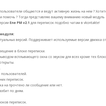
 пользователи общаются и ведут активную жизнь на нем ? Хотит
ом помочь ? Тогда представляю вашему вниманию новый модуль
версии
Ene PM v2.1
для переписок подобно чатам в vkontakte!
модуля:
ктуальных версий. Поддерживает используемые версии движка о
вещение в блоке переписки.
выводом всплывающего окна со звуком для всех кроме тех блок
открыты.
.
 пользователей.
них переписок.
ка на прочтено ли сообщение или нет.
азбит по дням.
локов переписок.