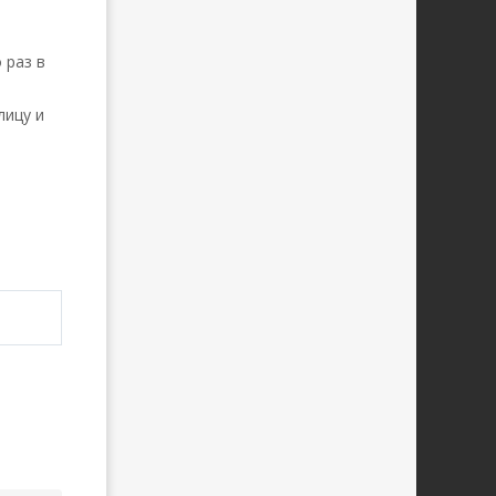
 раз в
лицу и