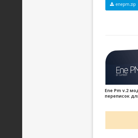
enepm.zip
Ene Pm v.2 мо
переписок для
11.x