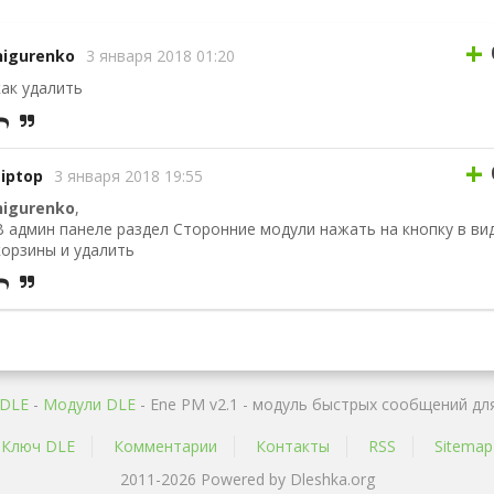
+
nigurenko
3 января 2018 01:20
как удалить
+
tiptop
3 января 2018 19:55
nigurenko
,
В админ панеле раздел Сторонние модули нажать на кнопку в ви
корзины и удалить
DLE
-
Mодули DLE
- Ene PM v2.1 - модуль быстрых сообщений дл
Ключ DLE
Комментарии
Контакты
RSS
Sitemap
2011-2026 Powered by Dleshka.org