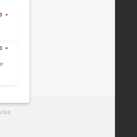
-
0
-
0
де
я DLE