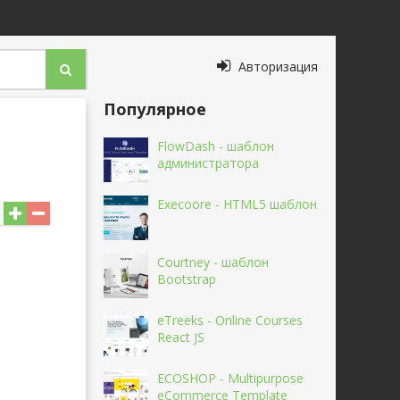
Авторизация
Популярное
FlowDash - шаблон
администратора
Execoore - HTML5 шаблон
Courtney - шаблон
Bootstrap
eTreeks - Online Courses
React JS
ECOSHOP - Multipurpose
eCommerce Template