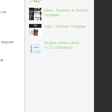
Adina - Business & Finance
е не
Template
Ukko - Portfolio Template
т версии
Модуль Меню сайта
v.1.2.1 (SiteMenu)
ов