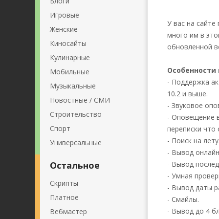
Блоги
Игровые
У вас на сайте
Женские
много им в эт
Киносайты
обновленной 
Кулинарные
Особенности 
Мобильные
- Поддержка а
Музыкальные
10.2 и выше.
Новостные / СМИ
- Звуковое опо
Строительство
- Оповещение 
Спорт
переписки что 
- Поиск на лету
Универсальные
- Вывод онлайн
Остальное
- Вывод послед
- Умная провер
Скрипты
- Вывод даты р
Платное
- Смайлы.
- Вывод до 4 б
Вебмастер