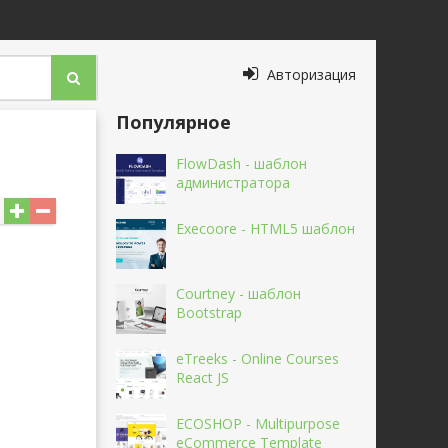
Авторизация
Популярное
FlowDash - шаблон
администратора
Execoore - HTML5 шаблон
Courtney - шаблон
Bootstrap
eTreeks - Online Courses
React JS
ECOSHOP - Multipurpose
eCommerce Template