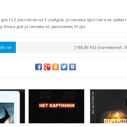
er для DLE рассчитан на 5 слайдов, установка простая и не займе
р блока для установки по умолчанию 812px.
dle.rar
[188.86 Kb] (cкачиваний: 3