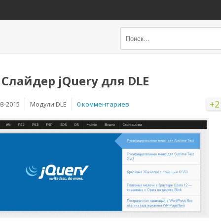
 Слайдер jQuery для DLE
+2
03-2015
Mодули DLE
0 комментариев