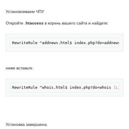
Установливаем ЧПУ
Откройте .
htaccess
в корень вашего сайта и найдите:
Скопировать
RewriteRule ^addnews.html$ index.php?do=addnews 
[
L
ниже вставьте:
Скопировать
RewriteRule ^whois.html$ index.php?do=whois 
[
L
]
Установка завершена.