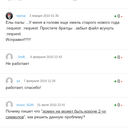
+
0
-
tiptop
3 января 2010 01:35
Елы палы ...У меня в голове еще хмель старого нового года
:request: :request: Простите братцы ..забыл файл всунуть
:request:
Исправил!!!!!!
+
0
-
_DnB_
6 февраля 2010 22:43
Не работает
+
0
-
ya
7 февраля 2010 12:26
работает, спасибо!
+
0
-
beast_5220
31 июля 2010 22:41
Почему пишет что "
домен не может быть короче 2-ух
символов
", как решить данную проблему?