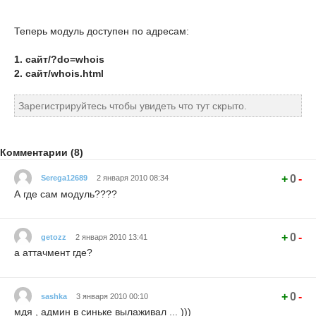
Теперь модуль доступен по адресам:
1. сайт/?do=whois
2. сайт/whois.html
Зарегистрируйтесь чтобы увидеть что тут скрыто.
Комментарии (8)
+
0
-
Serega12689
2 января 2010 08:34
А где сам модуль????
+
0
-
getozz
2 января 2010 13:41
а аттачмент где?
+
0
-
sashka
3 января 2010 00:10
мдя , админ в синьке вылаживал ... )))