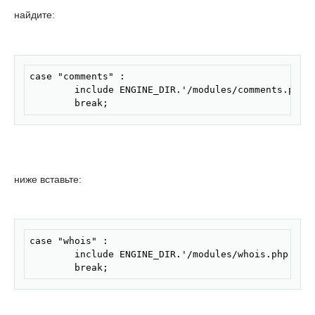
найдите:
Скопировать
case "comments" :

        include ENGINE_DIR.'/modules/comments.php';
        break;
ниже вставьте:
Скопировать
case "whois" :

        include ENGINE_DIR.'/modules/whois.php';

        break;