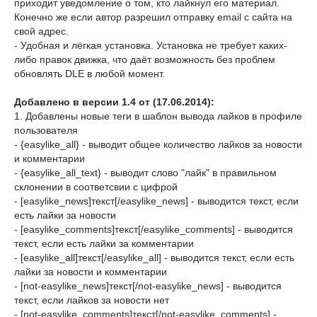
приходит уведомление о том, кто лайкнул его материал.
Конечно же если автор разрешил отправку email с сайта на
свой адрес.
- Удобная и лёгкая установка. Установка не требует каких-
либо правок движка, что даёт возможность без проблем
обновлять DLE в любой момент.
Добавлено в версии 1.4 от (17.06.2014):
1. Добавлены новые теги в шаблон вывода лайков в профиле
пользователя
- {easylike_all} - выводит общее количество лайков за новости
и комментарии
- {easylike_all_text} - выводит слово "лайк" в правильном
склонении в соответсвии с цифрой
- [easylike_news]текст[/easylike_news] - выводится текст, если
есть лайки за новости
- [easylike_comments]текст[/easylike_comments] - выводится
текст, если есть лайки за комментарии
- [easylike_all]текст[/easylike_all] - выводится текст, если есть
лайки за новости и комментарии
- [not-easylike_news]текст[/not-easylike_news] - выводится
текст, если лайков за новости нет
- [not-easylike_comments]текст[/not-easylike_comments] -