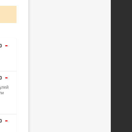
-
0
-
0
улей
ли
-
0