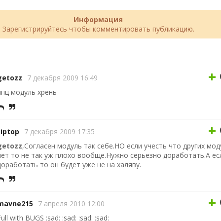
Информация
Зарегистрируйтесь чтобы комментировать публикацию.
+
getozz
7 декабря 2009 16:49
ппц модуль хрень
+
tiptop
7 декабря 2009 17:35
getozz
,Согласен модуль так себе.НО если учесть что других мод
нет то не так уж плохо вообще.Нужно серьезно доработать.А ес
доработать то он будет уже не на халяву.
+
mavne215
7 апреля 2010 12:00
ull with BUGS :sad: :sad: :sad: :sad: