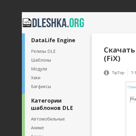
DataLife Engine
Скачать
Релизы DLE
(FiX)
Шаблоны
Модули
TipTop
7-
Хаки
Багфиксы
Категории
шаблонов DLE
Автомобильные
Аниме