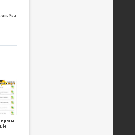
 ошибки.
фирм и
Dle