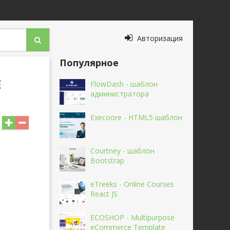
Авторизация
Популярное
E
FlowDash - шаблон
администратора
Execoore - HTML5 шаблон
Courtney - шаблон
Bootstrap
eTreeks - Online Courses
React JS
ECOSHOP - Multipurpose
eCommerce Template