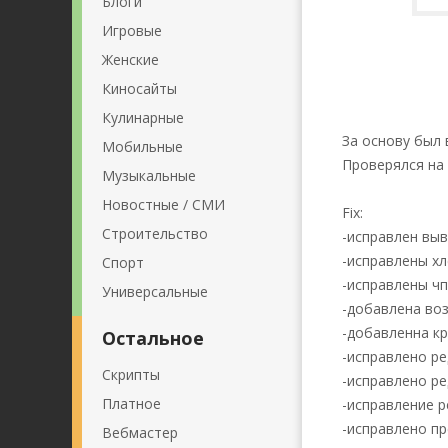
Блоги
Игровые
Женские
Киносайты
Кулинарные
За основу был 
Мобильные
Проверялся на в
Музыкальные
Новостные / СМИ
Fix:
Строительство
-исправлен выв
-исправлены х
Спорт
-исправлены чп
Универсальные
-добавлена во
-добавленна к
Остальное
-исправлено ре
Скрипты
-исправлено ре
Платное
-исправление 
-исправлено пр
Вебмастер