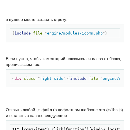
в нужное место вставить строку:
Скопировать
{
include
file
=
"
engine/modules/icomm.php
"
}
Если нужно, чтобы коментарий показывался слева от блока,
прописываем так:
Скопировать
<
div
class
=
"
right-side
"
>
{
include
file
=
"
engine/modu
Открыть любой .js файл (в дефолтном шаблоне это /js/libs.js)
и вставить в начало следующее:
Скопировать
$(".lcomm-item").click(function(){window.location=