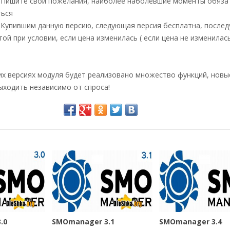
: Пишите свои пожелания, наиболее наболевшие моменты обяза
ться
: Купившим данную версию, следующая версия бесплатна, после
той при условии, если цена изменилась ( если цена не изменилась
их версиях модуля будет реализовано множество функций, новы
ыходить независимо от спроса!
.0
SMOmanager 3.1
SMOmanager 3.4