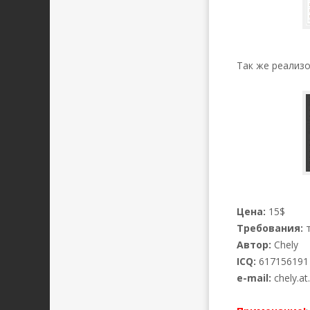
Так же реализо
Цена:
15$
Требования:
т
Автор:
Chely
ICQ:
617156191
e-mail:
chely.a