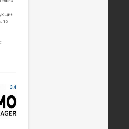
тельно
дующие
, то
е