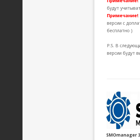
Примечание!
будут учитыва
Примечание!
версии с допла
бесплатно )
P.S. В следующ
версии будут в
SMOmanager 3