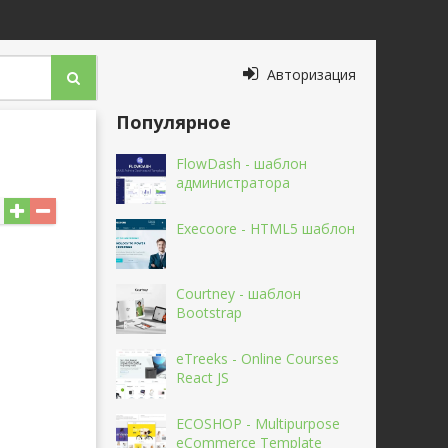
Авторизация
Популярное
FlowDash - шаблон
администратора
Execoore - HTML5 шаблон
Courtney - шаблон
Bootstrap
eTreeks - Online Courses
React JS
ECOSHOP - Multipurpose
eCommerce Template