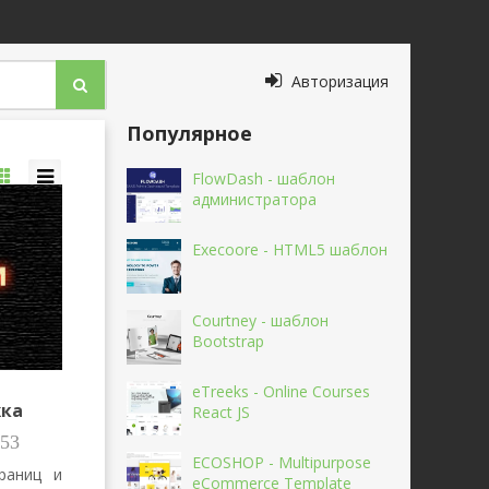
Авторизация
Популярное
FlowDash - шаблон
администратора
Execoore - HTML5 шаблон
Courtney - шаблон
Bootstrap
eTreeks - Online Courses
жка
React JS
53
ECOSHOP - Multipurpose
раниц и
eCommerce Template