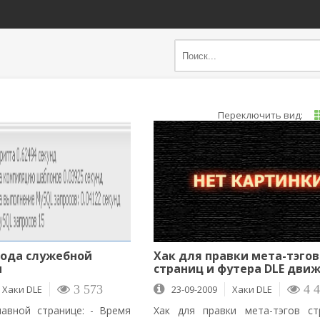
вода служебной
Хак для правки мета-тэгов
и
страниц и футера DLE дви
Хаки DLE
3 573
23-09-2009
Хаки DLE
4 4
авной странице: - Время
Хак для правки мета-тэгов ст