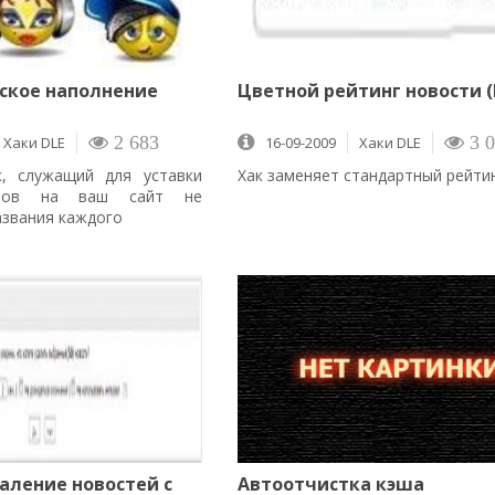
ское наполнение
Цветной рейтинг новости (F
и
Хаки DLE
2 683
16-09-2009
Хаки DLE
3 0
к, служащий для уставки
Хак заменяет стандартный рейтин
йлов на ваш сайт не
азвания каждого
аление новостей с
Автоотчистка кэша