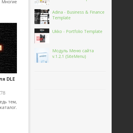
а Многие
Adina - Business & Finance
Template
Ukko - Portfolio Template
Модуль Меню сайта
v.1.2.1 (SiteMenu)
ля DLE
78
едь тем,
аталог.