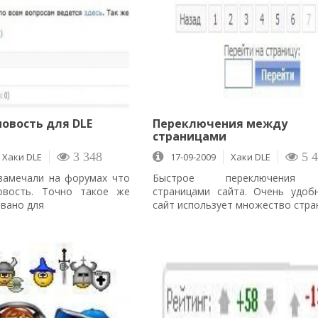
новость для DLE
Переключения между
страницами
Хаки DLE
3 348
17-09-2009
Хаки DLE
5 4
замечали на форумах что
Быстрое переключения
овость. Точно такое же
страницами сайта. Очень удоб
овано для
сайт использует множество стра