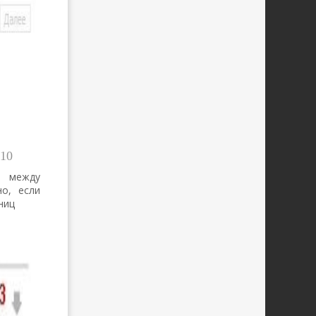
10
 между
но, если
ниц