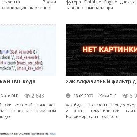
я скрипта - Время
футера DataLife Engine движк
а компиляцию шаблонов
наверно замечали при
ка HTML кода
Хак Алфавитный фильтр д
Хаки DLE
2 648
18-09-2009
Хаки DLE
5 9
й хак который помогает
Хак будет полезен в первую очер
ляет новости с примером
у кого тематический сайт-к
ак для
Например, сайт только с