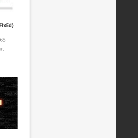
ixEd)
65
г.