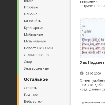
Блоги
выполнени
затраченное н
Игровые
Женские
Киносайты
Кулинарные
Мобильные
Музыкальные
Новостные / СМИ
Строительство
Спорт
Хак Подсвет
Универсальные
23-09-2009
Остальное
Очень удобны
тем кто добав
Скрипты
кода. Данный х
Платное
Вебмастер