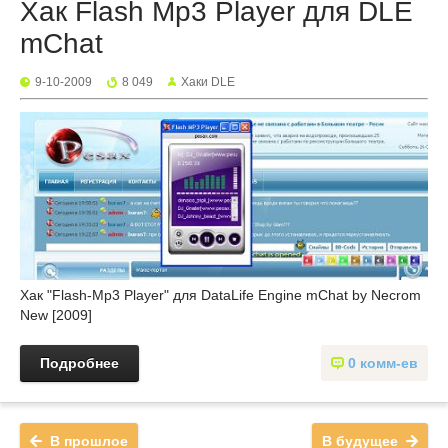
Хак Flash Mp3 Player для DLE
mChat
9-10-2009
8 049
Хаки DLE
Хак "Flash-Mp3 Player" для DataLife Engine mChat by Necrom
New [2009]
Подробнее
0 комм-ев
В прошлое
В будущее