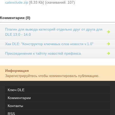
catexclude.zip
[8.33 Kb] (cкачиваний: 107)
Комментарии (0)
Плагин для вывода категорий отдельно друг от друга для
DLE 13.0 - 14.0
Хак DLE: "Конструктор ключевых слов новости v.1.0"
Присоединение к тайтлу новостей префикса
Информация
Зарегистрируйтесь чтобы комментировать публикацию.
Ключ DLE
Комментарии
Контакты
RSS