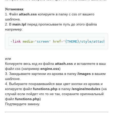
Установка
:
1. Файл
attach.css
копируете в папку с css от вашего
шаблона.
2. В
main.tpl
перед прописываете путь до этого файла
например:
Скопировать
<
link
media
=
"
screen
"
href
=
"
{THEME}/style/attach.cs
или
Копируете весь код из файла
attach.css
и вставляете в ваш
файл css (например
engine.css
)
3. Закидываете картинки из архива в папку
/images
в вашем
шаблоне.
4. Выбираете понравившийся вам цвет кнопки из архива и
копируете файл
functions.php
в папку
/engine/modules
(на
случай если пойдет что то не так, сохраните оригинальный
файл
functions.php
)
Подтвердите замену.