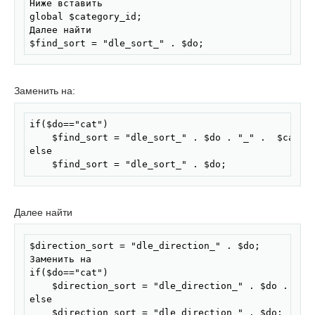
Ниже вставить

global $category_id;

Далее найти

$find_sort = "dle_sort_" . $do;
Заменить на:
Скопировать
if($do=="cat")

	$find_sort = "dle_sort_" . $do . "_" .  $category_id;

else

	$find_sort = "dle_sort_" . $do;
Далее найти
Скопировать
$direction_sort = "dle_direction_" . $do;

Заменить на

if($do=="cat")

	$direction_sort = "dle_direction_" . $do . "_" . $category_id;

else

	$direction_sort = "dle_direction_" . $do;