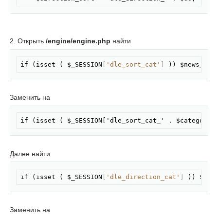
2. Открыть
/engine/engine.php
найти
Скопировать
if (isset ( $_SESSION
[
'dle_sort_cat'
]
 )) $news_sor
Заменить на
Скопировать
if (isset ( $_SESSION['dle_sort_cat_' . $category_
Далее найти
Скопировать
if (isset ( $_SESSION
[
'dle_direction_cat'
]
 )) $new
Заменить на