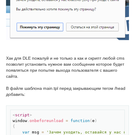
Хак для DLE пожалуй и не только а как и скрипт любой cms
позволит установить нужное вам сообщение которое будет
появляться при попытке выхода пользователя с вашего
сайта.
В файле шаблона main.tpl перед закрывающим тегом /head
добавить:
Скопировать
<
script
>
window
.
onbeforeunload
=
function
(
e
)
{
var
 msg 
=
'Зачем уходить, оставайся у нас клас