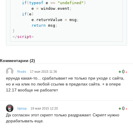
if
(
typeof
 e 
==
"undefined"
)
        e 
=
 window
.
event
;
if
(
e
)
        e
.
returnValue 
=
 msg
;
return
 msg
;
}
</
script
>
Комментарии (2)
+
0
-
fhsds
17 мая 2015 11:36
ерунда какая-то... срабатывает не только при уходе с сайта,
но и на клик по любой ссылке в пределах сайта. + в опере
12.17 вообще не рабоатет
+
0
-
tiptop
19 мая 2015 12:20
Да согласен этот скрипт только раздражает. Скрипт нужно
дорабатывать еще.