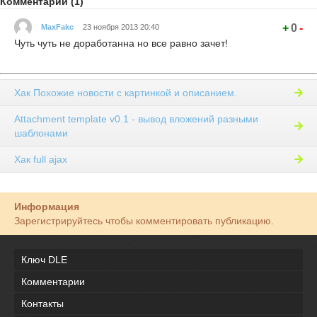
Комментарии (1)
+
0
-
MaxFakc
23 ноября 2013 20:40
Чуть чуть не доработанна но все равно зачет!
Хак Похожие новости с картинкой и описанием.
Attachment template v0.1 - вывод вложений разными
шаблонами
Хак full ajax
Информация
Зарегистрируйтесь чтобы комментировать публикацию.
Ключ DLE
Комментарии
Контакты