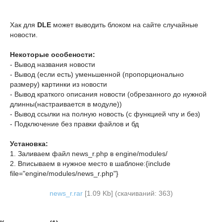
Хак для
DLE
может выводить блоком на сайте случайные
новости.
Некоторые особености:
- Вывод названия новости
- Вывод (если есть) уменьшенной (пропорционально
размеру) картинки из новости
- Вывод краткого описания новости (обрезанного до нужной
длинны(настраивается в модуле))
- Вывод ссылки на полную новость (с функцией чпу и без)
- Подключение без правки файлов и бд
Установка:
1. Заливаем файл news_r.php в engine/modules/
2. Вписываем в нужное место в шаблоне:{include
file="engine/modules/news_r.php"}
news_r.rar
[1.09 Kb] (cкачиваний: 363)